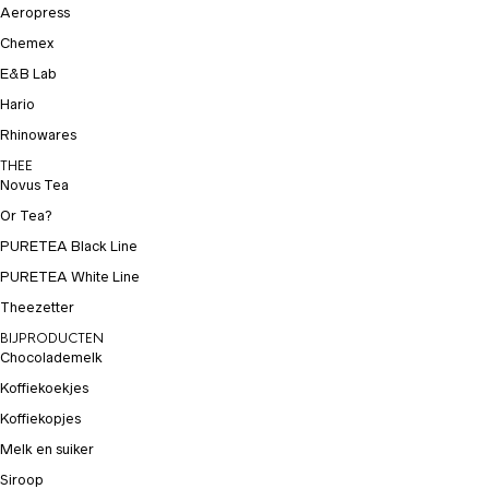
Aeropress
Chemex
E&B Lab
Hario
Rhinowares
THEE
Novus Tea
Or Tea?
PURETEA Black Line
PURETEA White Line
Theezetter
BIJPRODUCTEN
Chocolademelk
Koffiekoekjes
Koffiekopjes
Melk en suiker
Siroop