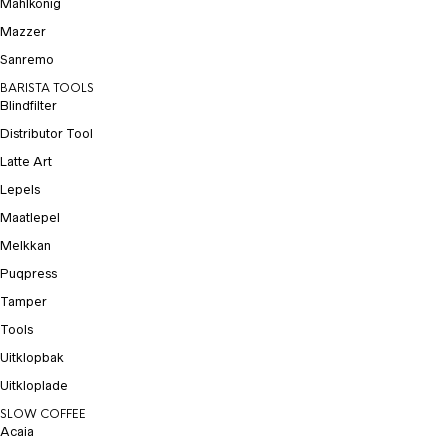
Mahlkönig
Mazzer
Sanremo
BARISTA TOOLS
Blindfilter
Distributor Tool
Latte Art
Lepels
Maatlepel
Melkkan
Puqpress
Tamper
Tools
Uitklopbak
Uitkloplade
SLOW COFFEE
Acaia