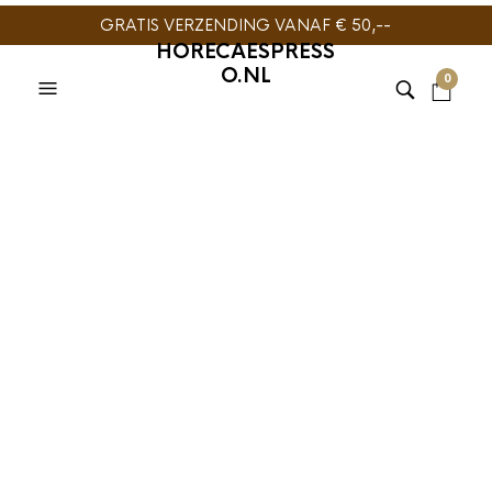
GRATIS VERZENDING VANAF € 50,--
HORECAESPRESS
O.NL
0
KOFFIE
,
KOFFIESIROOP
,
VINCENZI SIROOP