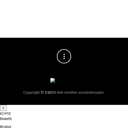
Vincenzi Amaretto
Siroop 700ml
€
10,95
Copyright ©
C2CU
Alle rechten voorbehouden.
×
KOFFIE
Bialetti
Bristot