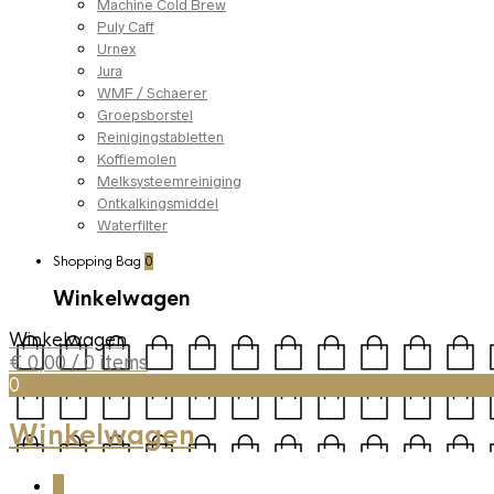
Machine Cold Brew
Puly Caff
Urnex
Jura
WMF / Schaerer
Groepsborstel
Reinigingstabletten
Koffiemolen
Melksysteemreiniging
Ontkalkingsmiddel
Waterfilter
Shopping Bag
0
Winkelwagen
Winkelwagen
€
0,00
/ 0 items
0
Winkelwagen
0