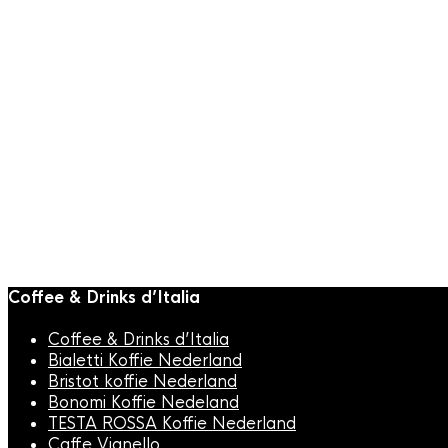
Toevoegen aan winkelwagen
KOFFIE
,
Snelle weergave
Koffiesiroop
,
Vincenzi Siroop
Vincenzi Chocolate Chip
Cookie Dough Siroop 700ml
€
10,95
Coffee & Drinks d’Italia
Coffee & Drinks d’Italia
Bialetti Koffie Nederland
Bristot koffie Nederland
Bonomi Koffie Nedeland
TESTA ROSSA Koffie Nederland
Caffe Vianello