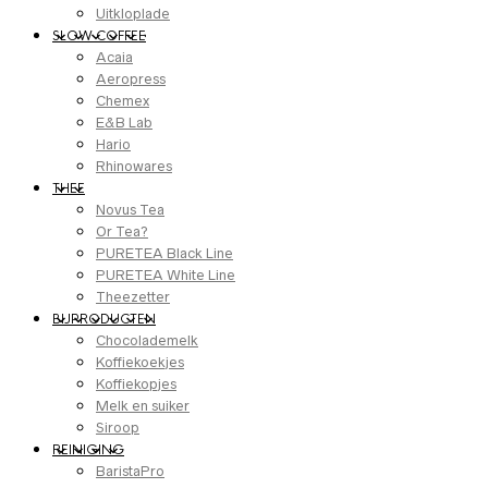
Uitkloplade
SLOW COFFEE
Acaia
Aeropress
Chemex
E&B Lab
Hario
Rhinowares
THEE
Novus Tea
Or Tea?
PURETEA Black Line
PURETEA White Line
Theezetter
BIJPRODUCTEN
Chocolademelk
Koffiekoekjes
Koffiekopjes
Melk en suiker
Siroop
REINIGING
BaristaPro