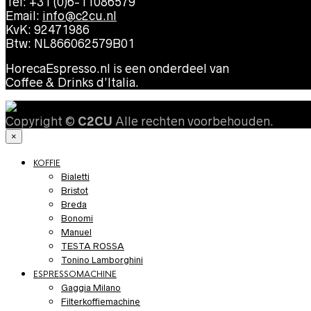
Tel: +31 (0)6-11086579
Email:
info@c2cu.nl
KvK: 92471986
Btw: NL866062579B01
HorecaEspresso.nl is een onderdeel van
Coffee & Drinks d’Italia.
Copyright ©
C2CU
Alle rechten voorbehouden.
×
KOFFIE
Bialetti
Bristot
Breda
Bonomi
Manuel
TESTA ROSSA
Tonino Lamborghini
ESPRESSOMACHINE
Gaggia Milano
Filterkoffiemachine