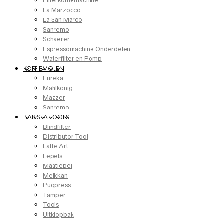
Filterkoffiemachine
La Marzocco
La San Marco
Sanremo
Schaerer
Espressomachine Onderdelen
Waterfilter en Pomp
KOFFIEMOLEN
Eureka
Mahlkönig
Mazzer
Sanremo
BARISTA TOOLS
Blindfilter
Distributor Tool
Latte Art
Lepels
Maatlepel
Melkkan
Puqpress
Tamper
Tools
Uitklopbak