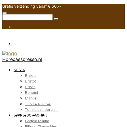
Gratis verzending vanaf € 50,--
Horecaespresso.nl
KOFFIE
Bialetti
Bristot
Breda
Bonomi
Manuel
TESTA ROSSA
Tonino Lamborghini
ESPRESSOMACHINE
Gaggia Milano
Filterkoffiemachine