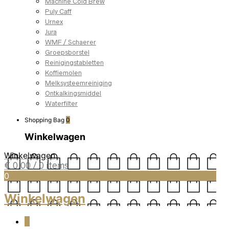
Machine Cold Brew
Puly Caff
Urnex
Jura
WMF / Schaerer
Groepsborstel
Reinigingstabletten
Koffiemolen
Melksysteemreiniging
Ontkalkingsmiddel
Waterfilter
Shopping Bag
0
Winkelwagen
Winkelwagen
€
0,00
/ 0 items
0
Winkelwagen
0