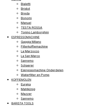
Bialetti
Bristot
Breda
Bonomi
Manuel
TESTA ROSSA
Tonino Lamborghini
ESPRESSOMACHINE
Gaggia Milano
Filterkoffiemachine
La Marzocco
La San Marco
Sanremo
Schaerer
Espressomachine Onderdelen
Waterfilter en Pomp
KOFFIEMOLEN
Eureka
Mahlkönig
Mazzer
Sanremo
BARISTA TOOLS