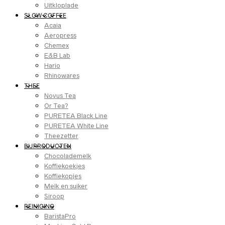
Uitkloplade
SLOW COFFEE
Acaia
Aeropress
Chemex
E&B Lab
Hario
Rhinowares
THEE
Novus Tea
Or Tea?
PURETEA Black Line
PURETEA White Line
Theezetter
BIJPRODUCTEN
Chocolademelk
Koffiekoekjes
Koffiekopjes
Melk en suiker
Siroop
REINIGING
BaristaPro