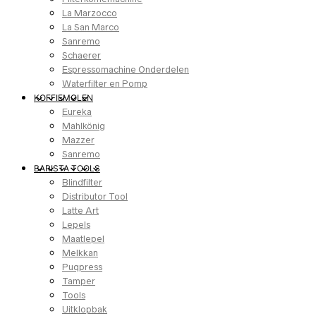
La Marzocco
La San Marco
Sanremo
Schaerer
Espressomachine Onderdelen
Waterfilter en Pomp
KOFFIEMOLEN
Eureka
Mahlkönig
Mazzer
Sanremo
BARISTA TOOLS
Blindfilter
Distributor Tool
Latte Art
Lepels
Maatlepel
Melkkan
Puqpress
Tamper
Tools
Uitklopbak