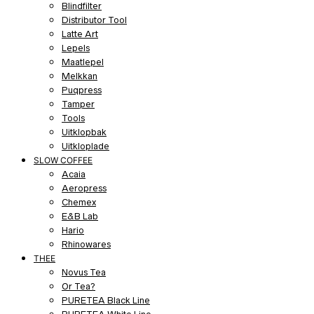
Blindfilter
Distributor Tool
Latte Art
Lepels
Maatlepel
Melkkan
Puqpress
Tamper
Tools
Uitklopbak
Uitkloplade
SLOW COFFEE
Acaia
Aeropress
Chemex
E&B Lab
Hario
Rhinowares
THEE
Novus Tea
Or Tea?
PURETEA Black Line