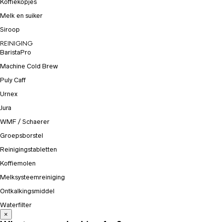
Koffiekopjes
Melk en suiker
Siroop
REINIGING
BaristaPro
Machine Cold Brew
Puly Caff
Urnex
Jura
WMF / Schaerer
Groepsborstel
Reinigingstabletten
Koffiemolen
Melksysteemreiniging
Ontkalkingsmiddel
Waterfilter
×