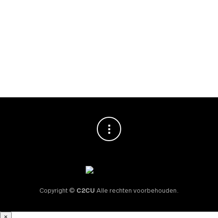
VINCENZI SIROOP
Vincenzi Menta
Bianca (Witte
Pepermunt) Siroop
700ml
€
10,95
Copyright ©
C2CU
Alle rechten voorbehouden.
×