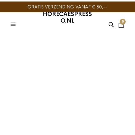
GRATIS VERZENDING VANAF € 50,--
HORECAESPRESS
O.NL
0
KOFFIE
,
KOFFIESIROOP
,