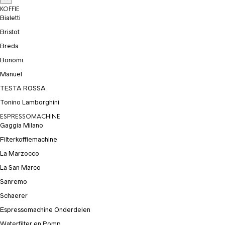
KOFFIE
Bialetti
Bristot
Breda
Bonomi
Manuel
TESTA ROSSA
Tonino Lamborghini
ESPRESSOMACHINE
Gaggia Milano
Filterkoffiemachine
La Marzocco
La San Marco
Sanremo
Schaerer
Espressomachine Onderdelen
Waterfilter en Pomp