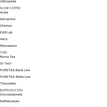
Uitkloplade
SLOW COFFEE
Acaia
Aeropress
Chemex
E&B Lab
Hario
Rhinowares
THEE
Novus Tea
Or Tea?
PURETEA Black Line
PURETEA White Line
Theezetter
BIJPRODUCTEN
Chocolademelk
Koffiekoekjes