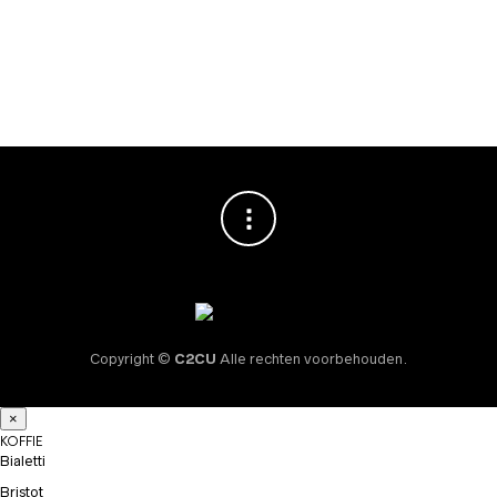
Vincenzi Amandel
Siroop 700ml
€
10,95
Copyright ©
C2CU
Alle rechten voorbehouden.
×
KOFFIE
Bialetti
Bristot