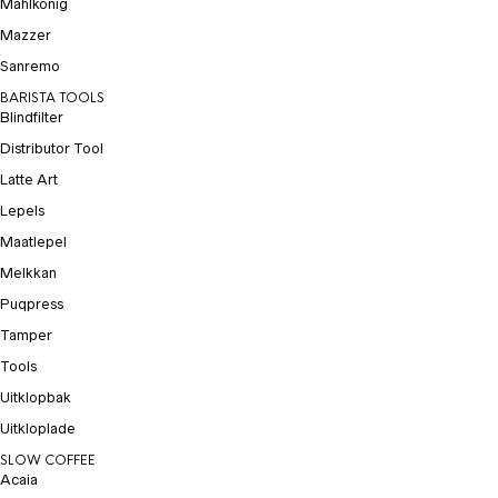
Mahlkönig
Mazzer
Sanremo
BARISTA TOOLS
Blindfilter
Distributor Tool
Latte Art
Lepels
Maatlepel
Melkkan
Puqpress
Tamper
Tools
Uitklopbak
Uitkloplade
SLOW COFFEE
Acaia