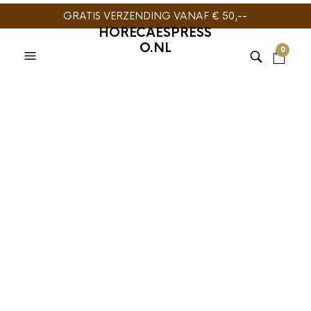
GRATIS VERZENDING VANAF € 50,--
HORECAESPRESS
O.NL
0
KOFFIE
,
KOFFIESIROOP
,
VINCENZI SIROOP