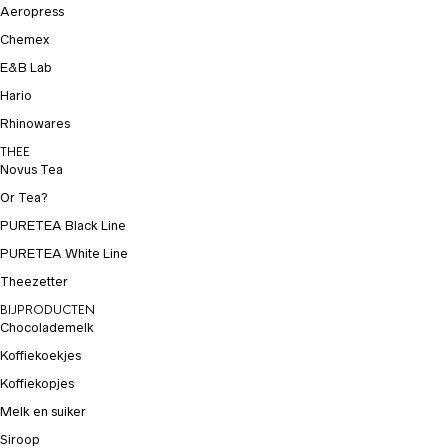
Aeropress
Chemex
E&B Lab
Hario
Rhinowares
THEE
Novus Tea
Or Tea?
PURETEA Black Line
PURETEA White Line
Theezetter
BIJPRODUCTEN
Chocolademelk
Koffiekoekjes
Koffiekopjes
Melk en suiker
Siroop