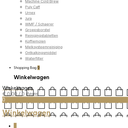
Machine Cold Brew
Puly Caff
Urnex
Jura
WMF / Schaerer
Groepsborstel
Reinigingstabletten
Koffiemolen
Melksysteemreiniging
Ontkalkingsmiddel
Waterfilter
Shopping Bag
0
Winkelwagen
Winkelwagen
€
0,00
/ 0 items
0
Winkelwagen
0