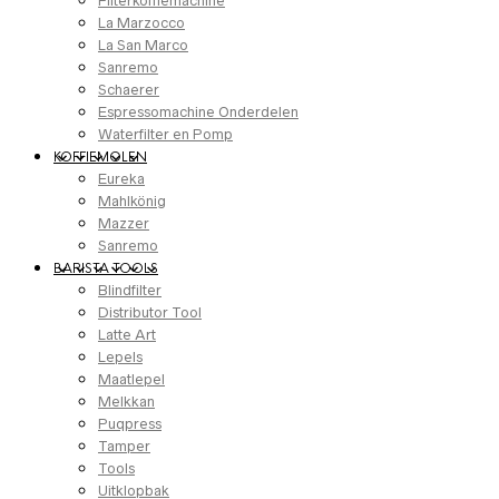
Filterkoffiemachine
La Marzocco
La San Marco
Sanremo
Schaerer
Espressomachine Onderdelen
Waterfilter en Pomp
KOFFIEMOLEN
Eureka
Mahlkönig
Mazzer
Sanremo
BARISTA TOOLS
Blindfilter
Distributor Tool
Latte Art
Lepels
Maatlepel
Melkkan
Puqpress
Tamper
Tools
Uitklopbak