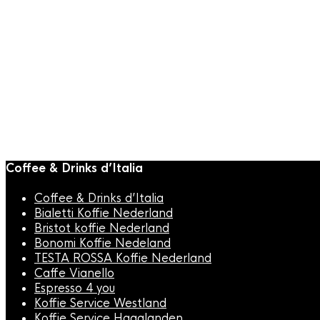
Koffiesiroop
,
Vincenzi Siroop
Vincenzi Gezouten Karamel
Siroop 700ml
€
10,95
Coffee & Drinks d’Italia
Coffee & Drinks d’Italia
Bialetti Koffie Nederland
Bristot koffie Nederland
Bonomi Koffie Nedeland
TESTA ROSSA Koffie Nederland
Caffe Vianello
Espresso 4 you
Koffie Service Westland
Koffie Service Haaglanden