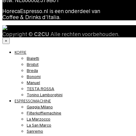
Btw: NL866062579B01
HorecaEspresso.nl is een onderdeel van
Coffee & Drinks d’Italia.
Copyright ©
C2CU
Alle rechten voorbehouden.
×
KOFFIE
Bialetti
Bristot
Breda
Bonomi
Manuel
TESTA ROSSA
Tonino Lamborghini
ESPRESSOMACHINE
Gaggia Milano
Filterkoffiemachine
La Marzocco
La San Marco
Sanremo