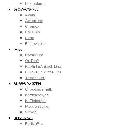
Uitkloplade
SLOW COFFEE
Acaia
Aeropress
Chemex
E&B Lab
Hario
Rhinowares
THEE
Novus Tea
Or Tea?
PURETEA Black Line
PURETEA White Line
Theezetter
BIJPRODUCTEN
Chocolademelk
Koffiekoekjes
Koffiekopjes
Melk en suiker
Siroop
REINIGING
BaristaPro