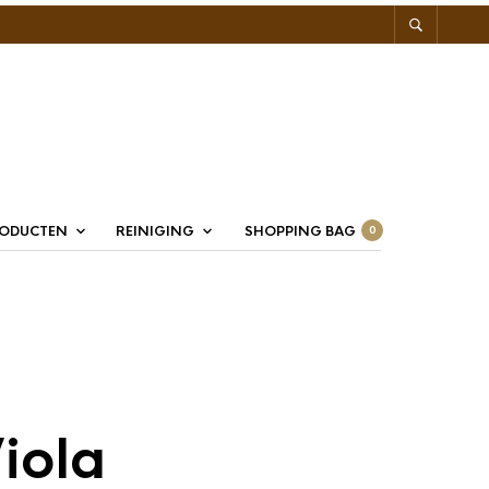
RODUCTEN
REINIGING
SHOPPING BAG
0
iola