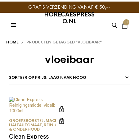
GRATIS VERZENDING VANAF € 50,--
HORECAESPRESS
O.NL
0
HOME
/ PRODUCTEN GETAGGED “VLOEIBAAR”
vloeibaar
GROEPSBORSTEL
,
MACHINE
HALFAUTOMAAT
,
REINIGING
& ONDERHOUD
Clean Express