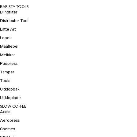
BARISTA TOOLS
Blindfilter
Distributor Tool
Latte Art
Lepels
Maatlepel
Melkkan
Puqpress
Tamper
Tools
Uitklopbak
Uitkloplade
SLOW COFFEE
Acaia
Aeropress
Chemex