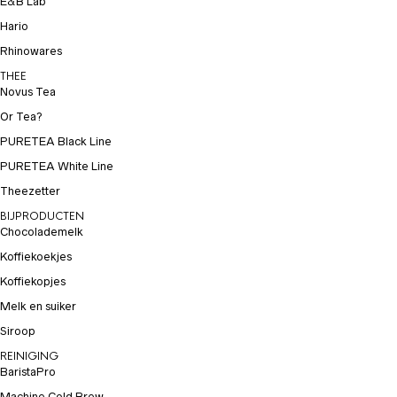
E&B Lab
Hario
Rhinowares
THEE
Novus Tea
Or Tea?
PURETEA Black Line
PURETEA White Line
Theezetter
BIJPRODUCTEN
Chocolademelk
Koffiekoekjes
Koffiekopjes
Melk en suiker
Siroop
REINIGING
BaristaPro
Machine Cold Brew