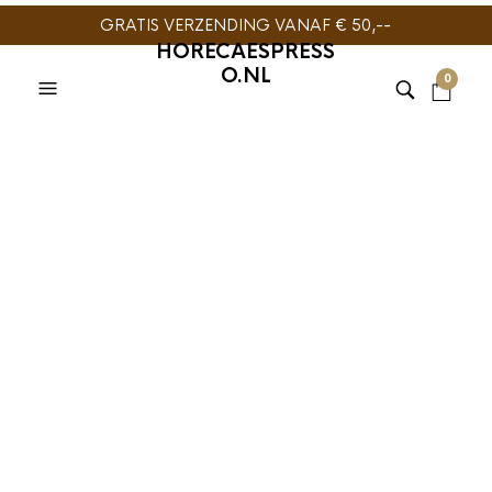
GRATIS VERZENDING VANAF € 50,--
HORECAESPRESS
O.NL
0
NOVUS TEA
,
THEE
Novus Tea Wild
Encounter 50 stuks
€
22,95