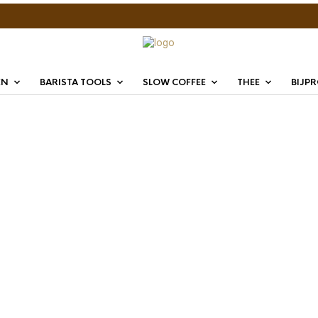
EN
BARISTA TOOLS
SLOW COFFEE
THEE
BIJP
Puqpre
58,3
€
1.069,
De Puqpress Q2 is