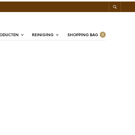
RODUCTEN
REINIGING
SHOPPING BAG
0
ss Q2 Coffee Tamper
mm
00
 voor professioneel (koffiebar) gebruik waar koffie het