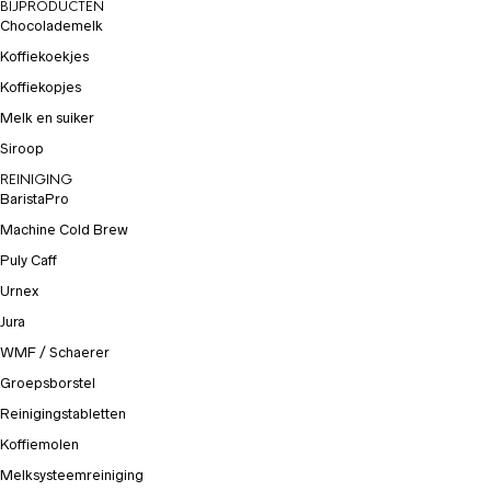
BIJPRODUCTEN
Chocolademelk
Koffiekoekjes
Koffiekopjes
Melk en suiker
Siroop
REINIGING
BaristaPro
Machine Cold Brew
Puly Caff
Urnex
Jura
WMF / Schaerer
Groepsborstel
Reinigingstabletten
Koffiemolen
Melksysteemreiniging