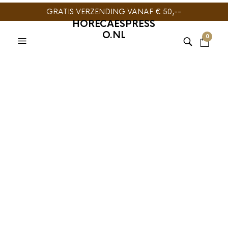
GRATIS VERZENDING VANAF € 50,--
HORECAESPRESS
O.NL
0
Pällo Coffeetool
groepborstel rood
€
13,95
De Pällo Coffeetool groepborstel is de slimmere manier om