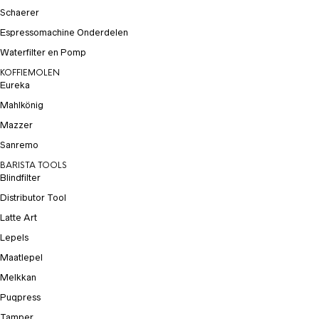
Schaerer
Espressomachine Onderdelen
Waterfilter en Pomp
KOFFIEMOLEN
Eureka
Mahlkönig
Mazzer
Sanremo
BARISTA TOOLS
Blindfilter
Distributor Tool
Latte Art
Lepels
Maatlepel
Melkkan
Puqpress
Tamper