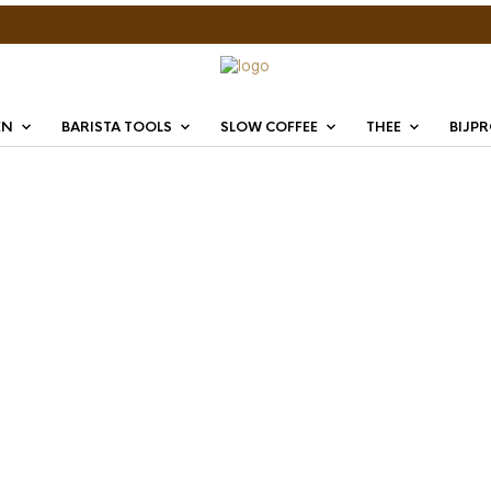
EN
BARISTA TOOLS
SLOW COFFEE
THEE
BIJP
Barist
RVS F
€
54,95
De BaristaPro ko