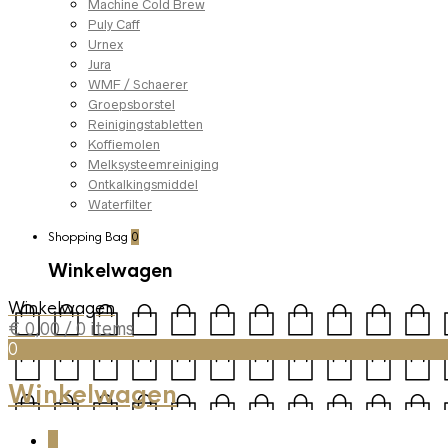
Machine Cold Brew
Puly Caff
Urnex
Jura
WMF / Schaerer
Groepsborstel
Reinigingstabletten
Koffiemolen
Melksysteemreiniging
Ontkalkingsmiddel
Waterfilter
Shopping Bag
0
Winkelwagen
Winkelwagen
€
0,00
/ 0 items
0
Winkelwagen
0