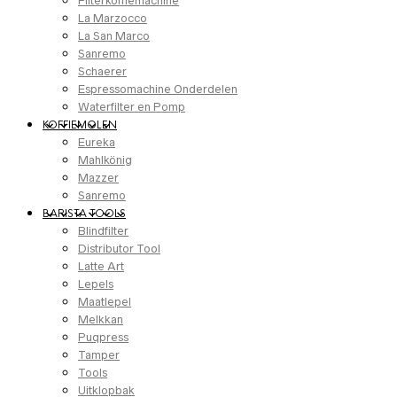
Filterkoffiemachine
La Marzocco
La San Marco
Sanremo
Schaerer
Espressomachine Onderdelen
Waterfilter en Pomp
KOFFIEMOLEN
Eureka
Mahlkönig
Mazzer
Sanremo
BARISTA TOOLS
Blindfilter
Distributor Tool
Latte Art
Lepels
Maatlepel
Melkkan
Puqpress
Tamper
Tools
Uitklopbak