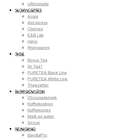
Uitkloplade
SLOW COFFEE
Acaia
Aeropress
Chemex
E&B Lab
Hario
Rhinowares
THEE
Novus Tea
Or Tea?
PURETEA Black Line
PURETEA White Line
Theezetter
BIJPRODUCTEN
Chocolademelk
Koffiekoekjes
Koffiekopjes
Melk en suiker
Siroop
REINIGING
BaristaPro