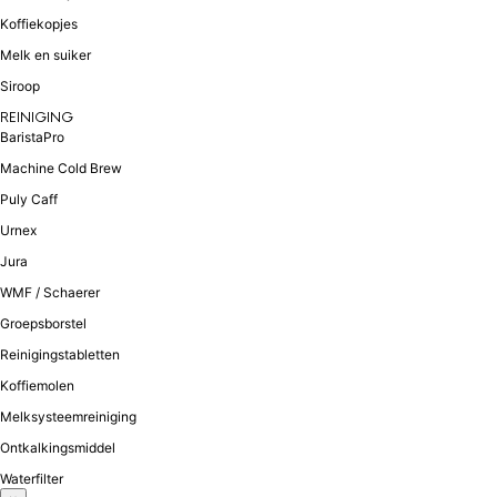
Koffiekopjes
Melk en suiker
Siroop
REINIGING
BaristaPro
Machine Cold Brew
Puly Caff
Urnex
Jura
WMF / Schaerer
Groepsborstel
Reinigingstabletten
Koffiemolen
Melksysteemreiniging
Ontkalkingsmiddel
Waterfilter