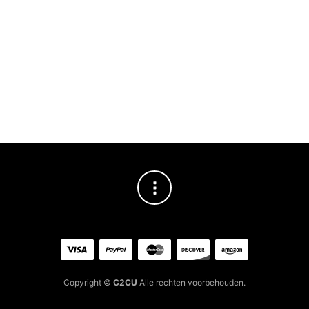
PUR
Pur
Sac
€
8
Copyright ©
C2CU
Alle rechten voorbehouden.