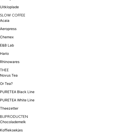
Uitkloplade
SLOW COFFEE
Acaia
Aeropress
Chemex
E&B Lab
Hario
Rhinowares
THEE
Novus Tea
Or Tea?
PURETEA Black Line
PURETEA White Line
Theezetter
BIJPRODUCTEN
Chocolademelk
Koffiekoekjes