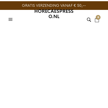
GRATIS VERZENDING VANAF € 50,--
HORECAESPRESS
O.NL
0
TrendingTea Lemon
Ginger Sachets 25st
€
8,99
Trending Tea Lemon Ginger biedt een verfrissende blend die
hoogwaardige groene theebladeren combineert met frisse