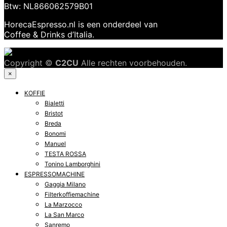
Btw: NL866062579B01
HorecaEspresso.nl is een onderdeel van
Coffee & Drinks d’Italia.
Copyright ©
C2CU
Alle rechten voorbehouden.
×
KOFFIE
Bialetti
Bristot
Breda
Bonomi
Manuel
TESTA ROSSA
Tonino Lamborghini
ESPRESSOMACHINE
Gaggia Milano
Filterkoffiemachine
La Marzocco
La San Marco
Sanremo