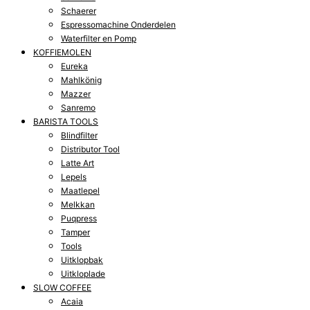
Schaerer
Espressomachine Onderdelen
Waterfilter en Pomp
KOFFIEMOLEN
Eureka
Mahlkönig
Mazzer
Sanremo
BARISTA TOOLS
Blindfilter
Distributor Tool
Latte Art
Lepels
Maatlepel
Melkkan
Puqpress
Tamper
Tools
Uitklopbak
Uitkloplade
SLOW COFFEE
Acaia