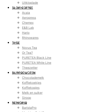
Uitkloplade
SLOW COFFEE
Acaia
Aeropress
Chemex
E&B Lab
Hario
Rhinowares
THEE
Novus Tea
Or Tea?
PURETEA Black Line
PURETEA White Line
Theezetter
BIJPRODUCTEN
Chocolademelk
Koffiekoekjes
Koffiekopjes
Melk en suiker
Siroop
REINIGING
BaristaPro