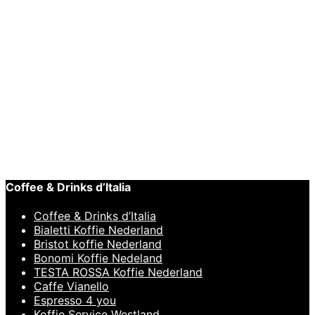
€
13.612,50
Toevoegen aan winkelwagen
Snelle weergave
ESPRESSOMACHINE
,
Sanremo
Sanremo Cafe Racer
€
17.999,00
Coffee & Drinks d’Italia
Coffee & Drinks d’Italia
Bialetti Koffie Nederland
Bristot koffie Nederland
Bonomi Koffie Nedeland
TESTA ROSSA Koffie Nederland
Caffe Vianello
Espresso 4 you
Koffie Service Westland