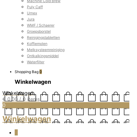
Machine Cold Brew
Puly Caff
Urnex
Jura
WMF / Schaerer
Groepsborstel
Reinigingstabletten
Koffiemolen
Melksysteemreiniging
Ontkalkingsmiddel
Waterfilter
Shopping Bag
0
Winkelwagen
Winkelwagen
€
0,00
/ 0 items
0
Winkelwagen
0