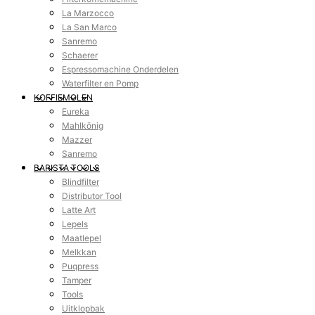
La Marzocco
La San Marco
Sanremo
Schaerer
Espressomachine Onderdelen
Waterfilter en Pomp
KOFFIEMOLEN
Eureka
Mahlkönig
Mazzer
Sanremo
BARISTA TOOLS
Blindfilter
Distributor Tool
Latte Art
Lepels
Maatlepel
Melkkan
Puqpress
Tamper
Tools
Uitklopbak