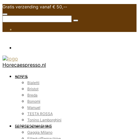
Gratis verzending vanaf € 50,--
Horecaespresso.nl
KOFFIE
Bialetti
Bristot
Breda
Bonomi
Manuel
TESTA ROSSA
Tonino Lamborghini
ESPRESSOMACHINE
Gaggia Milano
Filterkoffiemachine