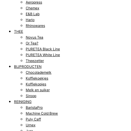
Aeropress
Chemex
E&B Lab
Hario
Rhinowares
THEE
Novus Tea
Or Tea?
PURETEA Black Line
PURETEA White Line
Theezetter
BIJPRODUCTEN
Chocolademelk
Koffiekoekjes
Koffiekopjes
Melk en suiker
Siroop
REINIGING
BaristaPro
Machine Cold Brew
Puly Caff
Urnex
Jura