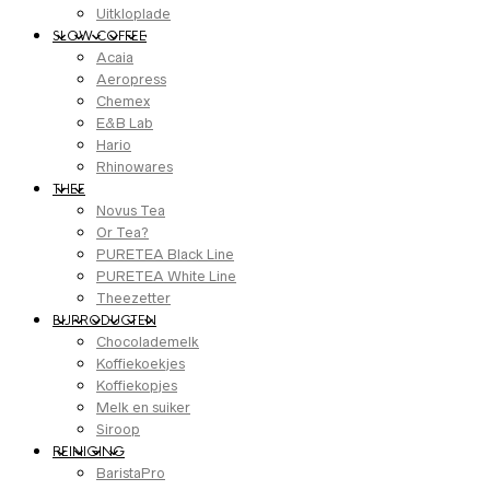
Uitkloplade
SLOW COFFEE
Acaia
Aeropress
Chemex
E&B Lab
Hario
Rhinowares
THEE
Novus Tea
Or Tea?
PURETEA Black Line
PURETEA White Line
Theezetter
BIJPRODUCTEN
Chocolademelk
Koffiekoekjes
Koffiekopjes
Melk en suiker
Siroop
REINIGING
BaristaPro