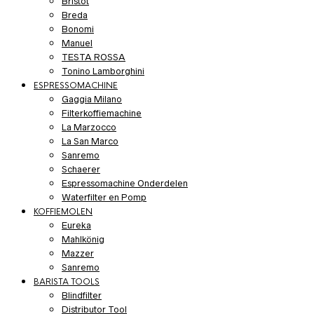
Bristot
Breda
Bonomi
Manuel
TESTA ROSSA
Tonino Lamborghini
ESPRESSOMACHINE
Gaggia Milano
Filterkoffiemachine
La Marzocco
La San Marco
Sanremo
Schaerer
Espressomachine Onderdelen
Waterfilter en Pomp
KOFFIEMOLEN
Eureka
Mahlkönig
Mazzer
Sanremo
BARISTA TOOLS
Blindfilter
Distributor Tool