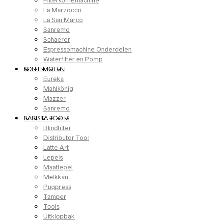
Filterkoffiemachine
La Marzocco
La San Marco
Sanremo
Schaerer
Espressomachine Onderdelen
Waterfilter en Pomp
KOFFIEMOLEN
Eureka
Mahlkönig
Mazzer
Sanremo
BARISTA TOOLS
Blindfilter
Distributor Tool
Latte Art
Lepels
Maatlepel
Melkkan
Puqpress
Tamper
Tools
Uitklopbak