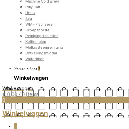
Machine Cold Brew
Puly Caff
Urnex
Jura
WMF / Schaerer
Groepsborstel
Reinigingstabletten
Koffiemolen
Melksysteemreiniging
Ontkalkingsmiddel
Waterfilter
Shopping Bag
0
Winkelwagen
Winkelwagen
€
0,00
/ 0 items
0
Winkelwagen
0