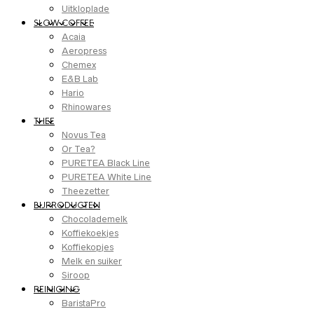
Uitkloplade
SLOW COFFEE
Acaia
Aeropress
Chemex
E&B Lab
Hario
Rhinowares
THEE
Novus Tea
Or Tea?
PURETEA Black Line
PURETEA White Line
Theezetter
BIJPRODUCTEN
Chocolademelk
Koffiekoekjes
Koffiekopjes
Melk en suiker
Siroop
REINIGING
BaristaPro