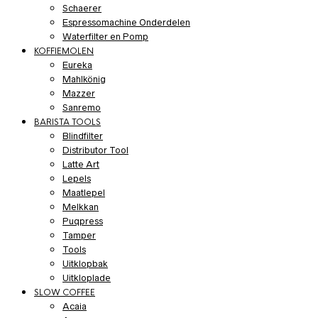
Schaerer
Espressomachine Onderdelen
Waterfilter en Pomp
KOFFIEMOLEN
Eureka
Mahlkönig
Mazzer
Sanremo
BARISTA TOOLS
Blindfilter
Distributor Tool
Latte Art
Lepels
Maatlepel
Melkkan
Puqpress
Tamper
Tools
Uitklopbak
Uitkloplade
SLOW COFFEE
Acaia