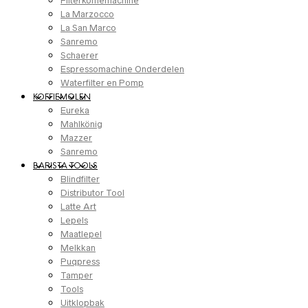
Filterkoffiemachine
La Marzocco
La San Marco
Sanremo
Schaerer
Espressomachine Onderdelen
Waterfilter en Pomp
KOFFIEMOLEN
Eureka
Mahlkönig
Mazzer
Sanremo
BARISTA TOOLS
Blindfilter
Distributor Tool
Latte Art
Lepels
Maatlepel
Melkkan
Puqpress
Tamper
Tools
Uitklopbak