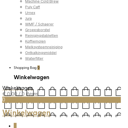
Machine Cold Brew
Puly Caff
Urnex
Jura
WMF / Schaerer
Groepsborstel
Reinigingstabletten
Koffiemolen
Melksysteemreiniging
Ontkalkingsmiddel
Waterfilter
Shopping Bag
0
Winkelwagen
Winkelwagen
€
0,00
/ 0 items
0
Winkelwagen
0