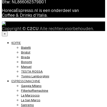
Btw: NL866062579B01
HorecaEspresso.nl is een onderdeel van
Coffee & Drinks d’Italia.
Copyright ©
C2CU
Alle rechten voorbehouden.
×
KOFFIE
Bialetti
Bristot
Breda
Bonomi
Manuel
TESTA ROSSA
Tonino Lamborghini
ESPRESSOMACHINE
Gaggia Milano
Filterkoffiemachine
La Marzocco
La San Marco
Sanremo