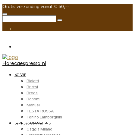
Gratis verzending vanaf € 50,--
Horecaespresso.nl
KOFFIE
Bialetti
Bristot
Breda
Bonomi
Manuel
TESTA ROSSA
Tonino Lamborghini
ESPRESSOMACHINE
Gaggia Milano