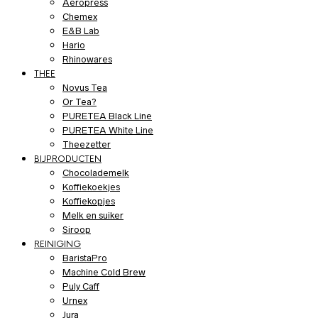
Aeropress
Chemex
E&B Lab
Hario
Rhinowares
THEE
Novus Tea
Or Tea?
PURETEA Black Line
PURETEA White Line
Theezetter
BIJPRODUCTEN
Chocolademelk
Koffiekoekjes
Koffiekopjes
Melk en suiker
Siroop
REINIGING
BaristaPro
Machine Cold Brew
Puly Caff
Urnex
Jura