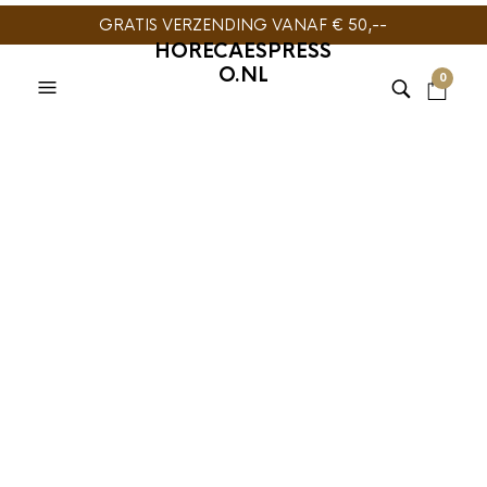
GRATIS VERZENDING VANAF € 50,--
HORECAESPRESS
O.NL
0
TIJDELIJK NIET
TIJDELIJK NIET
LEVERBAAR
LEVERBAAR
AEROPRESS
,
SLOW COFFEE
AEROPRESS
AeroPress XL
AeroPress XL
Microfilters Natural
Stainless Steel
200st
Filter