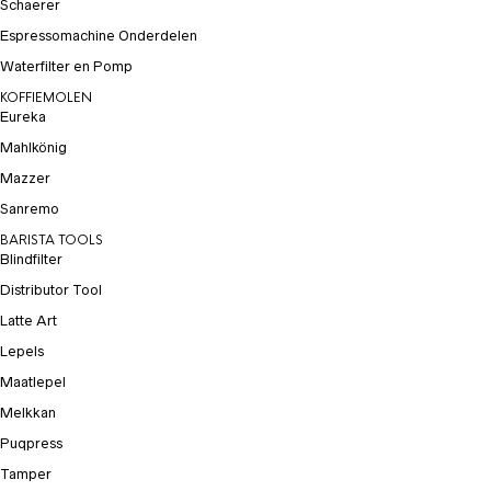
Schaerer
Espressomachine Onderdelen
Waterfilter en Pomp
KOFFIEMOLEN
Eureka
Mahlkönig
Mazzer
Sanremo
BARISTA TOOLS
Blindfilter
Distributor Tool
Latte Art
Lepels
Maatlepel
Melkkan
Puqpress
Tamper