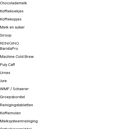
Chocolademelk
Koffiekoekjes
Koffiekopjes
Melk en suiker
Siroop
REINIGING
BaristaPro
Machine Cold Brew
Puly Caff
Urnex
Jura
WMF / Schaerer
Groepsborstel
Reinigingstabletten
Koffiemolen
Melksysteemreiniging