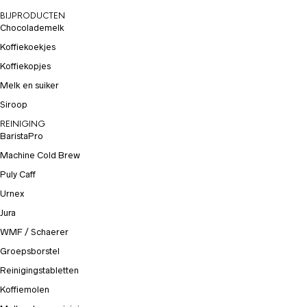
BIJPRODUCTEN
Chocolademelk
Koffiekoekjes
Koffiekopjes
Melk en suiker
Siroop
REINIGING
BaristaPro
Machine Cold Brew
Puly Caff
Urnex
Jura
WMF / Schaerer
Groepsborstel
Reinigingstabletten
Koffiemolen