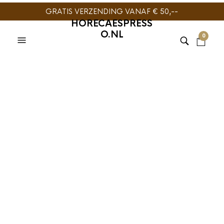
GRATIS VERZENDING VANAF € 50,--
HORECAESPRESS
O.NL
0
AeroPress XL
Microfilters Natural
200st
€
12,89