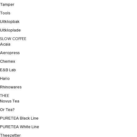
Tamper
Tools
Uitklopbak
Uitkloplade
SLOW COFFEE
Acaia
Aeropress
Chemex
E&B Lab
Hario
Rhinowares
THEE
Novus Tea
Or Tea?
PURETEA Black Line
PURETEA White Line
Theezetter