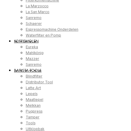
Filterkoffiemachine
La Marzocco
La San Marco
Sanremo
Schaerer
Espressomachine Onderdelen
Waterfilter en Pomp
KOFFIEMOLEN
Eureka
Mahlkönig
Mazzer
Sanremo
BARISTA TOOLS
Blindfilter
Distributor Tool
Latte Art
Lepels
Maatlepel
Melkkan
Puqpress
Tamper
Tools
Uitklopbak