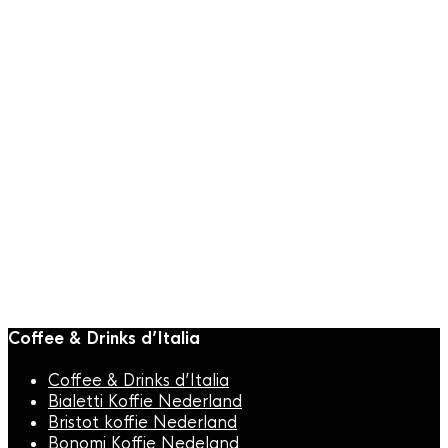
Snelle weergave
BARISTA TOOLS
,
BaristaPro
,
Uitkloplade
BaristaPro
Uitkloplade RVS
Walnoot Hout
425x280x100mm
€
199,00
Coffee & Drinks d’Italia
Coffee & Drinks d’Italia
Bialetti Koffie Nederland
Bristot koffie Nederland
Bonomi Koffie Nedeland