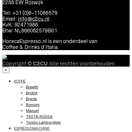
2288 EW Rijswijk
Tel: +31 (0)6-11086579
Email:
info@c2cu.nl
KvK: 92471986
Btw: NL866062579B01
HorecaEspresso.nl is een onderdeel van
Coffee & Drinks d’Italia.
Copyright ©
C2CU
Alle rechten voorbehouden.
×
KOFFIE
Bialetti
Bristot
Breda
Bonomi
Manuel
TESTA ROSSA
Tonino Lamborghini
ESPRESSOMACHINE