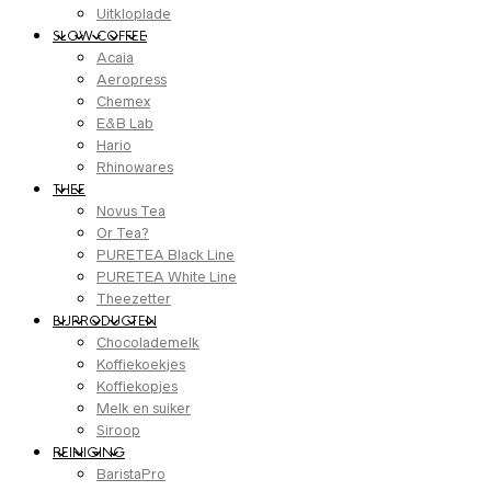
Uitkloplade
SLOW COFFEE
Acaia
Aeropress
Chemex
E&B Lab
Hario
Rhinowares
THEE
Novus Tea
Or Tea?
PURETEA Black Line
PURETEA White Line
Theezetter
BIJPRODUCTEN
Chocolademelk
Koffiekoekjes
Koffiekopjes
Melk en suiker
Siroop
REINIGING
BaristaPro