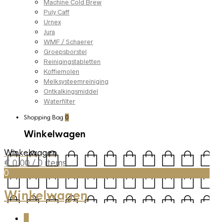
Machine Cold Brew
Puly Caff
Urnex
Jura
WMF / Schaerer
Groepsborstel
Reinigingstabletten
Koffiemolen
Melksysteemreiniging
Ontkalkingsmiddel
Waterfilter
Shopping Bag
0
Winkelwagen
Winkelwagen
€
0,00
/ 0 items
0
Winkelwagen
0