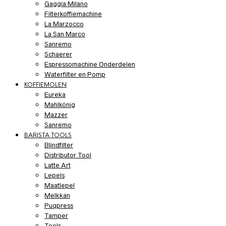
Gaggia Milano
Filterkoffiemachine
La Marzocco
La San Marco
Sanremo
Schaerer
Espressomachine Onderdelen
Waterfilter en Pomp
KOFFIEMOLEN
Eureka
Mahlkönig
Mazzer
Sanremo
BARISTA TOOLS
Blindfilter
Distributor Tool
Latte Art
Lepels
Maatlepel
Melkkan
Puqpress
Tamper
Tools