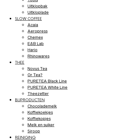
Uitklopbak
Uitkloplade
SLOW COFFEE
Acaia
Aeropress
Chemex
E&B Lab
Hario
Rhinowares
THEE
Novus Tea
Or Tea?
PURETEA Black Line
PURETEA White Line
Theezetter
BIJPRODUCTEN
Chocolademelk
Koffiekoekjes
Koffiekopjes
Melk en suiker
Siroop
REINIGING