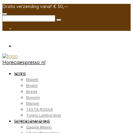
Gratis verzending vanaf € 50,--
Horecaespresso.nl
KOFFIE
Bialetti
Bristot
Breda
Bonomi
Manuel
TESTA ROSSA
Tonino Lamborghini
ESPRESSOMACHINE
Gaggia Milano