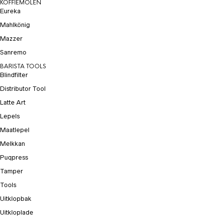
KOFFIEMOLEN
Eureka
Mahlkönig
Mazzer
Sanremo
BARISTA TOOLS
Blindfilter
Distributor Tool
Latte Art
Lepels
Maatlepel
Melkkan
Puqpress
Tamper
Tools
Uitklopbak
Uitkloplade