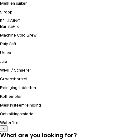
Melk en suiker
Siroop
REINIGING
BaristaPro
Machine Cold Brew
Puly Caff
Urnex
Jura
WMF / Schaerer
Groepsborstel
Reinigingstabletten
Koffiemolen
Melksysteemreiniging
Ontkalkingsmiddel
Waterfilter
×
What are you looking for?