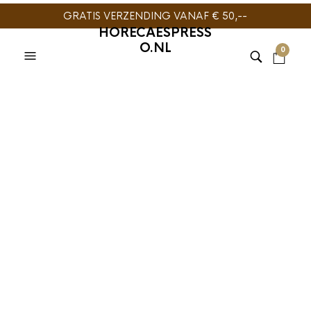
GRATIS VERZENDING VANAF € 50,--
HORECAESPRESS
O.NL
0
TIJDELIJK NIET
LEVERBAAR
BARISTA TOOLS
,
OVERIGE
BARISTA TOOLS
,
OVERIGE
Motta Espresso
BaristaPro Espresso
Shotglas
Shotglas met
€
4,95
Belijning Zwart