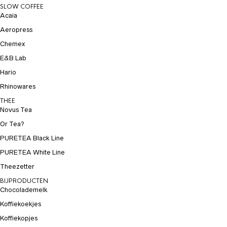
SLOW COFFEE
Acaia
Aeropress
Chemex
E&B Lab
Hario
Rhinowares
THEE
Novus Tea
Or Tea?
PURETEA Black Line
PURETEA White Line
Theezetter
BIJPRODUCTEN
Chocolademelk
Koffiekoekjes
Koffiekopjes