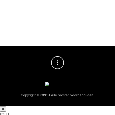
OVERIGE
,
TAMPERSTATION
OVERIGE
,
TAMPERSTATION
Motta Tamping Kit
Motta Tamping Kit
RVS Portafilter
RVS Portafilter
houder enkel
houder dubbel
€
99,95
€
119,95
Copyright ©
C2CU
Alle rechten voorbehouden.
×
KOFFIE