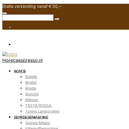
Gratis verzending vanaf € 50,--
Horecaespresso.nl
KOFFIE
Bialetti
Bristot
Breda
Bonomi
Manuel
TESTA ROSSA
Tonino Lamborghini
ESPRESSOMACHINE
Gaggia Milano
Filterkoffiemachine