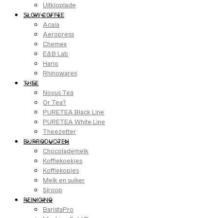
Uitkloplade
SLOW COFFEE
Acaia
Aeropress
Chemex
E&B Lab
Hario
Rhinowares
THEE
Novus Tea
Or Tea?
PURETEA Black Line
PURETEA White Line
Theezetter
BIJPRODUCTEN
Chocolademelk
Koffiekoekjes
Koffiekopjes
Melk en suiker
Siroop
REINIGING
BaristaPro