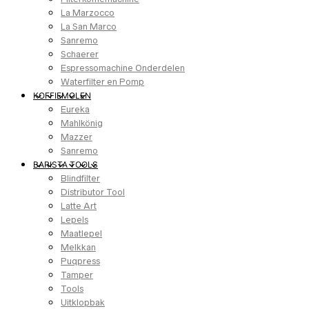
La Marzocco
La San Marco
Sanremo
Schaerer
Espressomachine Onderdelen
Waterfilter en Pomp
KOFFIEMOLEN
Eureka
Mahlkönig
Mazzer
Sanremo
BARISTA TOOLS
Blindfilter
Distributor Tool
Latte Art
Lepels
Maatlepel
Melkkan
Puqpress
Tamper
Tools
Uitklopbak