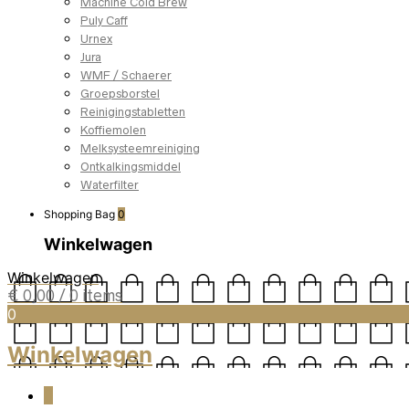
Machine Cold Brew
Puly Caff
Urnex
Jura
WMF / Schaerer
Groepsborstel
Reinigingstabletten
Koffiemolen
Melksysteemreiniging
Ontkalkingsmiddel
Waterfilter
Shopping Bag
0
Winkelwagen
Winkelwagen
€
0,00
/ 0 items
0
Winkelwagen
0