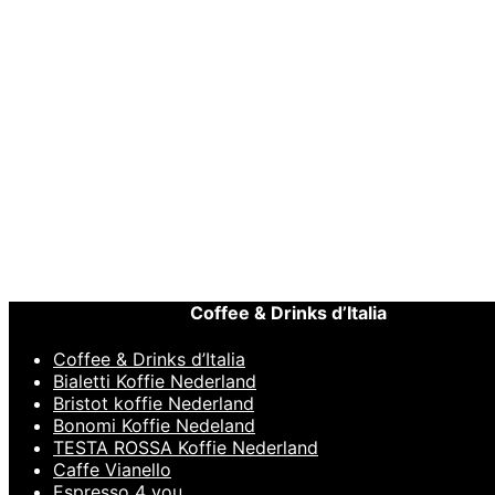
Toevoegen aan winkelwagen
Espressomachine 
Snelle weergave
IMS E&B L
€
34,95
Toevoegen aan winkelwagen
Snelle weergave
Espressom
IMS Compe
€
44,95
Toevoegen aan winkelwagen
Snelle weergave
Coffee & Drinks d’Italia
Coffee & Drinks d’Italia
Bialetti Koffie Nederland
Bristot koffie Nederland
Bonomi Koffie Nedeland
TESTA ROSSA Koffie Nederland
Caffe Vianello
Espresso 4 you