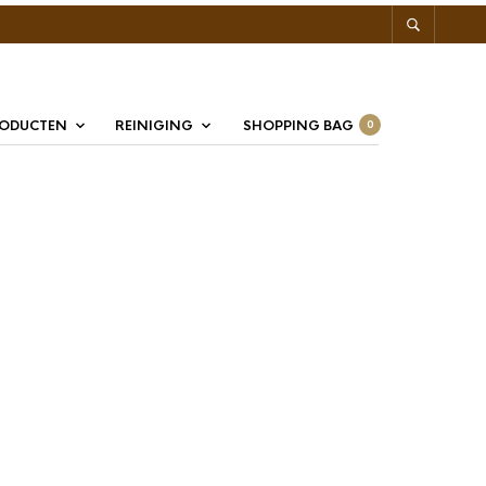
RODUCTEN
REINIGING
SHOPPING BAG
0
mpetition Filter
H27.5M – 2 kops 12/18
– 53mm