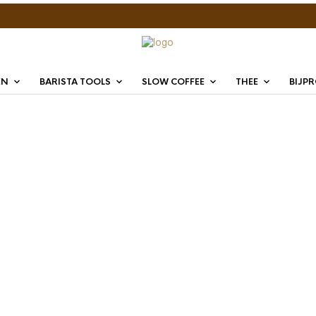
EN
BARISTA TOOLS
SLOW COFFEE
THEE
BIJP
IMS Co
B652T
gram 
€
19,95