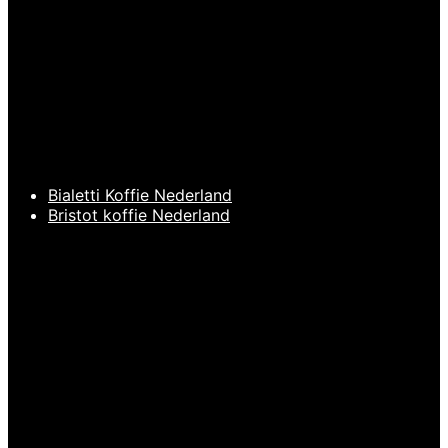
Melkkan
EDO Barista
,
Melkkan
EDO Barista
Melkopschuimkan
EDO Barista
Apple Green 350ml
Melkopschuimkan
€
22,95
Coral Red 350ml
€
22,95
Bialetti Koffie Nederland
Bristot koffie Nederland
Toevoegen aan
Toevoegen aan
winkelwagen
Snelle
winkelwagen
Snelle
weergave
weergave
BARISTA TOOLS
,
BARISTA TOOLS
,
EDO Barista
,
EDO Barista
,
Melkkan
Melkkan