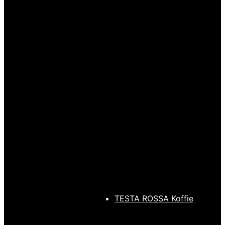
Toevoegen aan
Toevoegen aan
winkelwagen
Snelle
winkelwagen
Snelle
weergave
weergave
BARISTA TOOLS
,
BARISTA TOOLS
,
Melkkan
Tampers
EDO Barista
EDO Barista Tamper
Melkopschuimkan
Tiffany Blue 58,3mm
Zwart 600ml
€
44,95
€
24,95
TESTA ROSSA Koffie