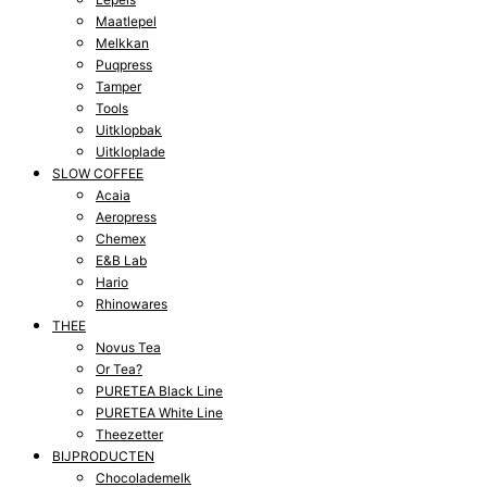
Maatlepel
Melkkan
Puqpress
Tamper
Tools
Uitklopbak
Uitkloplade
SLOW COFFEE
Acaia
Aeropress
Chemex
E&B Lab
Hario
Rhinowares
THEE
Novus Tea
Or Tea?
PURETEA Black Line
PURETEA White Line
Theezetter
BIJPRODUCTEN
Chocolademelk