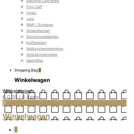
Machine Cold Brew
Puly Caff
Urnex
Jura
WMF / Schaerer
Groepsborstel
Reinigingstabletten
Koffiemolen
Melksysteemreiniging
Ontkalkingsmiddel
Waterfilter
Shopping Bag
0
Winkelwagen
Winkelwagen
€
0,00
/ 0 items
0
Winkelwagen
0