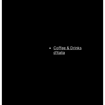
BARISTA TOOLS
,
Melkkan
EDO Barista
,
Melkkan
EDO Barista
Melkopschuimkan
EDO Barista
Baby Pink 350ml
Melkopschuimkan
€
22,95
RVS 600ml
€
19,95
Coffee & Drinks
d’Italia
Toevoegen aan
winkelwagen
Snelle
weergave
Toevoegen aan
winkelwagen
Snelle
BARISTA TOOLS
,
weergave
EDO Barista
,
BARISTA TOOLS
,