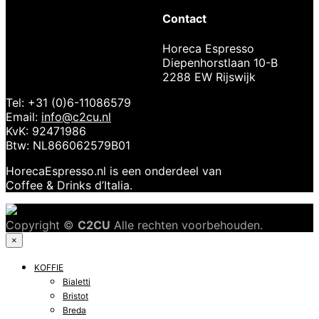
Waalnoothout
Contact
convex 58mm
Horeca Espresso
€
44,95
Diepenhorstlaan 10-B
2288 EW Rijswijk
Tel: +31 (0)6-11086579
Email:
info@c2cu.nl
KvK: 92471986
Btw: NL866062579B01
HorecaEspresso.nl is een onderdeel van
Coffee & Drinks d’Italia.
Copyright ©
C2CU
Alle rechten voorbehouden.
×
KOFFIE
Bialetti
Bristot
Breda