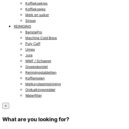
Koffiekoekjes
Koffiekopjes
Melk en suiker
Siroop
REINIGING
BaristaPro
Machine Cold Brew
Puly Caff
Urnex
Jura
WMF / Schaerer
Groepsborstel
Reinigingstabletten
Koffiemolen
Melksysteemreiniging
Ontkalkingsmiddel
Waterfilter
×
What are you looking for?