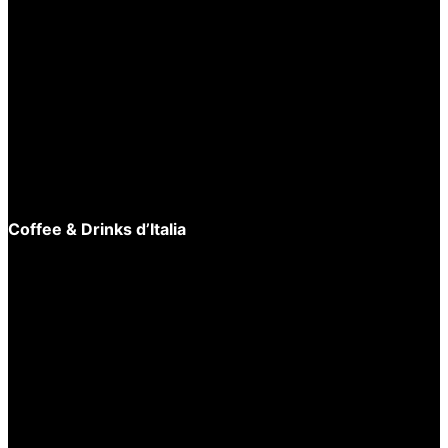
BARISTA TOOLS
,
BARISTA TOOLS
,
Overige
EDO Barista
,
Melkkan
EDO Barista
Microvezeldoeken
EDO Barista
set 3 stuks
Melkopschuimkan
RVS 350ml
€
14,95
€
16,95
Coffee & Drinks d’Italia
Toevoegen aan
winkelwagen
Snelle
Toevoegen aan
weergave
winkelwagen
Snelle
BARISTA TOOLS
,
weergave
EDO Barista
,