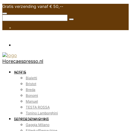
Gratis verzending vanaf € 50,--
Horecaespresso.nl
KOFFIE
Bialetti
Bristot
Breda
Bonomi
Manuel
TESTA ROSSA
Tonino Lamborghini
ESPRESSOMACHINE
Gaggia Milano
Filterkoffiemachine