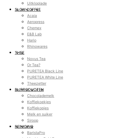
Uitkloplade
SLOW COFFEE
Acaia
Aeropress
Chemex
E&B Lab
Hario
Rhinowares
THEE
Novus Tea
Or Tea?
PURETEA Black Line
PURETEA White Line
Theezetter
BIJPRODUCTEN
Chocolademelk
Koffiekoekjes
Koffiekopjes
Melk en suiker
Siroop
REINIGING
BaristaPro