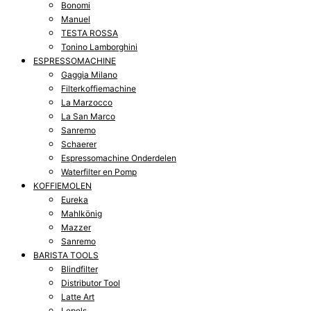
Bonomi
Manuel
TESTA ROSSA
Tonino Lamborghini
ESPRESSOMACHINE
Gaggia Milano
Filterkoffiemachine
La Marzocco
La San Marco
Sanremo
Schaerer
Espressomachine Onderdelen
Waterfilter en Pomp
KOFFIEMOLEN
Eureka
Mahlkönig
Mazzer
Sanremo
BARISTA TOOLS
Blindfilter
Distributor Tool
Latte Art
Lepels