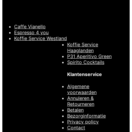
€
44,95
Olijfhout Convex
58mm
€
44,95
Caffe Vianello
Espresso 4 you
Koffie Service Westland
Koffie Service
Haaglanden
P31 Aperitivo Green
Spirito Cocktails
Klantenservice
Toevoegen aan
winkelwagen
Snelle
Algemene
weergave
voorwaarden
Annuleren &
BARISTA TOOLS
,
Retourneren
EDO Barista
,
Betalen
Bezorginformatie
Tampers
Privacy policy
Contact
EDO Barista Tamper