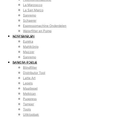
La Marzocco
La San Marco
Sanremo
Schaerer
Espressomachine Onderdelen
Waterfilter en Pomp
KOFFIEMOLEN
Eureka
Mahlkönig
Mazzer
Sanremo
BARISTA TOOLS
Blindfilter
Distributor Tool
Latte Art
Lepels
Maatlepel
Melkkan
Puqpress
Tamper
Tools
Uitklopbak