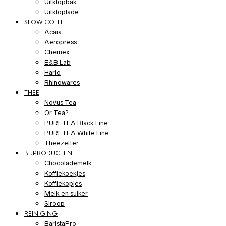
Uitklopbak
Uitkloplade
SLOW COFFEE
Acaia
Aeropress
Chemex
E&B Lab
Hario
Rhinowares
THEE
Novus Tea
Or Tea?
PURETEA Black Line
PURETEA White Line
Theezetter
BIJPRODUCTEN
Chocolademelk
Koffiekoekjes
Koffiekopjes
Melk en suiker
Siroop
REINIGING
BaristaPro