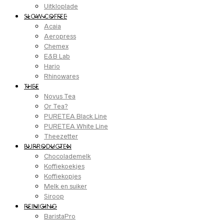
Uitkloplade
SLOW COFFEE
Acaia
Aeropress
Chemex
E&B Lab
Hario
Rhinowares
THEE
Novus Tea
Or Tea?
PURETEA Black Line
PURETEA White Line
Theezetter
BIJPRODUCTEN
Chocolademelk
Koffiekoekjes
Koffiekopjes
Melk en suiker
Siroop
REINIGING
BaristaPro