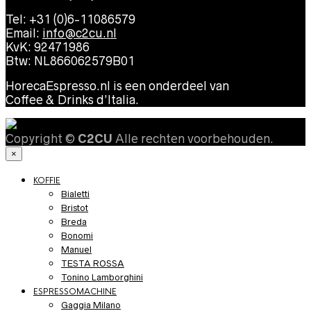
Tel: +31 (0)6-11086579
Email:
info@c2cu.nl
KvK: 92471986
Btw: NL866062579B01
HorecaEspresso.nl is een onderdeel van
Coffee & Drinks d’Italia.
Copyright ©
C2CU
Alle rechten voorbehouden.
×
KOFFIE
Bialetti
Bristot
Breda
Bonomi
Manuel
TESTA ROSSA
Tonino Lamborghini
ESPRESSOMACHINE
Gaggia Milano