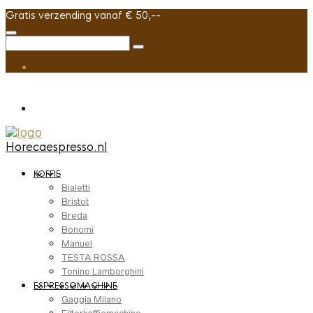
Gratis verzending vanaf € 50,--
Horecaespresso.nl
KOFFIE
Bialetti
Bristot
Breda
Bonomi
Manuel
TESTA ROSSA
Tonino Lamborghini
ESPRESSOMACHINE
Gaggia Milano