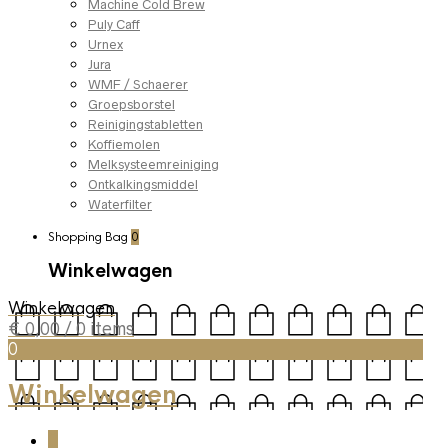
Machine Cold Brew
Puly Caff
Urnex
Jura
WMF / Schaerer
Groepsborstel
Reinigingstabletten
Koffiemolen
Melksysteemreiniging
Ontkalkingsmiddel
Waterfilter
Shopping Bag
0
Winkelwagen
Winkelwagen
€
0,00
/ 0 items
0
Winkelwagen
0