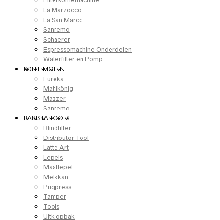
Filterkoffiemachine
La Marzocco
La San Marco
Sanremo
Schaerer
Espressomachine Onderdelen
Waterfilter en Pomp
KOFFIEMOLEN
Eureka
Mahlkönig
Mazzer
Sanremo
BARISTA TOOLS
Blindfilter
Distributor Tool
Latte Art
Lepels
Maatlepel
Melkkan
Puqpress
Tamper
Tools
Uitklopbak