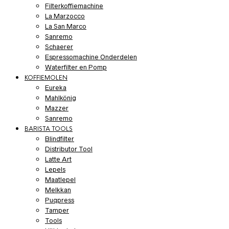
Filterkoffiemachine
La Marzocco
La San Marco
Sanremo
Schaerer
Espressomachine Onderdelen
Waterfilter en Pomp
KOFFIEMOLEN
Eureka
Mahlkönig
Mazzer
Sanremo
BARISTA TOOLS
Blindfilter
Distributor Tool
Latte Art
Lepels
Maatlepel
Melkkan
Puqpress
Tamper
Tools