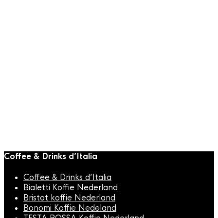
winkelwagen
Snelle weergave
Bristot Koffie
Bristot Espresso
Point Capsules 100
stuks
€
36,95
Coffee & Drinks d’Italia
Coffee & Drinks d’Italia
Bialetti Koffie Nederland
Bristot koffie Nederland
Bonomi Koffie Nedeland