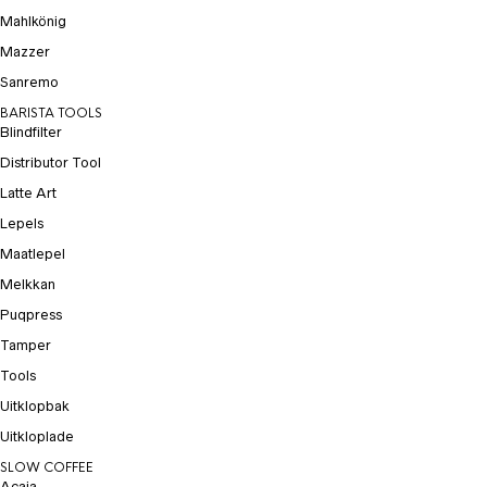
Mahlkönig
Mazzer
Sanremo
BARISTA TOOLS
Blindfilter
Distributor Tool
Latte Art
Lepels
Maatlepel
Melkkan
Puqpress
Tamper
Tools
Uitklopbak
Uitkloplade
SLOW COFFEE
Acaia