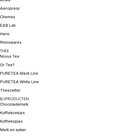
Aeropress
Chemex
E&B Lab
Hario
Rhinowares
THEE
Novus Tea
Or Tea?
PURETEA Black Line
PURETEA White Line
Theezetter
BIJPRODUCTEN
Chocolademelk
Koffiekoekjes
Koffiekopjes
Melk en suiker