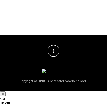
en Fairtrade
150 stuks
Rietsuikersticks
€
19,95
600st
€
17,95
Copyright ©
C2CU
Alle rechten voorbehouden.
×
KOFFIE
Bialetti