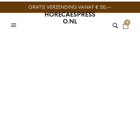
GRATIS VERZENDING VANAF € 50,--
HORECAESPRESS
O.NL
0
TIJDELIJK NIET
TIJDELIJK NIET
LEVERBAAR
LEVERBAAR
BIJPRODUCTEN
,
MELK EN
Vermeiren
SUIKER
,
TIME TO ENJOY
Speculoos
BioXtra Biologische
Biologische koekjes