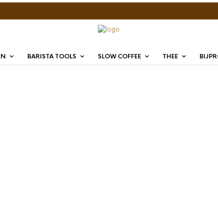
EN
BARISTA TOOLS
SLOW COFFEE
THEE
BIJP
Time to Enjoy Koffiekoekjes en bijproducten