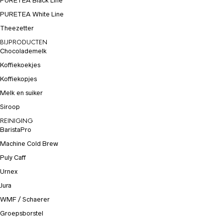
PURETEA Black Line
PURETEA White Line
Theezetter
BIJPRODUCTEN
Chocolademelk
Koffiekoekjes
Koffiekopjes
Melk en suiker
Siroop
REINIGING
BaristaPro
Machine Cold Brew
Puly Caff
Urnex
Jura
WMF / Schaerer
Groepsborstel