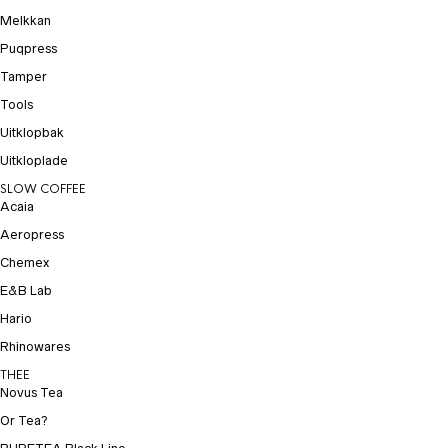
Melkkan
Puqpress
Tamper
Tools
Uitklopbak
Uitkloplade
SLOW COFFEE
Acaia
Aeropress
Chemex
E&B Lab
Hario
Rhinowares
THEE
Novus Tea
Or Tea?