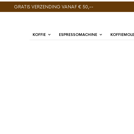
GRATIS VERZENDING VANAF € 50,--
KOFFIE
ESPRESSOMACHINE
KOFFIEMOL
GESORTEERD
TOONT ALLE 4 RESULTATEN