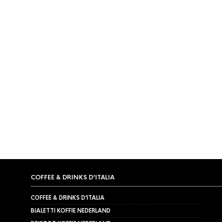
OP
PRIJS:
LAAG
NAAR
HOOG
TIJDELIJK NIET LEVERBAAR
OR TEA?
,
OR TEA?
,
THEE
OR TEA?
,
OR
Or Tea? Queen Berry 100gr in
Or Tea? 
Theeblik
100gr in
€
12,95
€
12,95
COFFEE & DRINKS D’ITALIA
COFFEE & DRINKS D’ITALIA
BIALETTI KOFFIE NEDERLAND