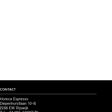
OR TEA?
Sachet
Or Tea? Tiffany’s Breakfast
Sachet 50 stuks
€
24,95
CONTACT
Horeca Espresso
Diepenhorstlaan 10-B
2288 EW Rijswijk