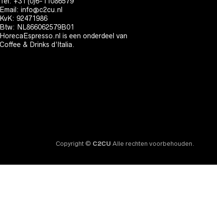
Tel: +31 (0)6-11086579
Email:
info@c2cu.nl
KvK: 92471986
Btw: NL866062579B01
HorecaEspresso.nl is een onderdeel van
Coffee & Drinks d’Italia.
Copyright ©
C2CU
Alle rechten voorbehouden.