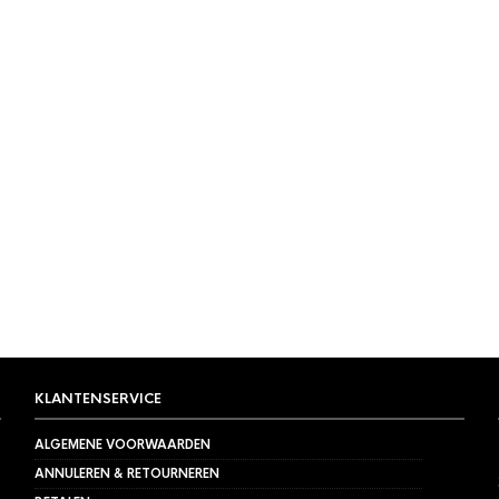
OR TEA?
 TEA?
,
THEE
Or Tea? Queen Berry 
Tiffany’s Breakfast
50 stuks
 Theeblik
€
24,95
KLANTENSERVICE
ALGEMENE VOORWAARDEN
ANNULEREN & RETOURNEREN