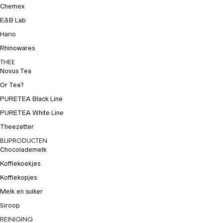
Chemex
E&B Lab
Hario
Rhinowares
THEE
Novus Tea
Or Tea?
PURETEA Black Line
PURETEA White Line
Theezetter
BIJPRODUCTEN
Chocolademelk
Koffiekoekjes
Koffiekopjes
Melk en suiker
Siroop
REINIGING