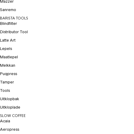
Mazzer
Sanremo
BARISTA TOOLS
Blindfilter
Distributor Tool
Latte Art
Lepels
Maatlepel
Melkkan
Puqpress
Tamper
Tools
Uitklopbak
Uitkloplade
SLOW COFFEE
Acaia
Aeropress