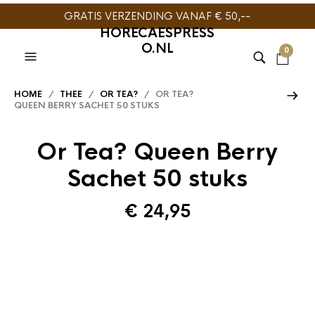
GRATIS VERZENDING VANAF € 50,--
HORECAESPRESS
O.NL
0
HOME
/
THEE
/
OR TEA?
/ OR TEA?
QUEEN BERRY SACHET 50 STUKS
Or Tea? Queen Berry
Sachet 50 stuks
€
24,95