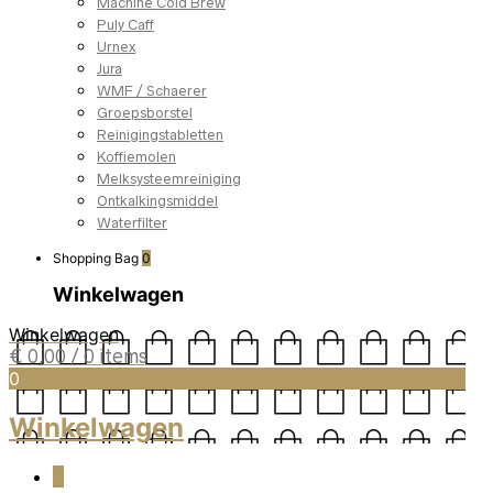
Machine Cold Brew
Puly Caff
Urnex
Jura
WMF / Schaerer
Groepsborstel
Reinigingstabletten
Koffiemolen
Melksysteemreiniging
Ontkalkingsmiddel
Waterfilter
Shopping Bag
0
Winkelwagen
Winkelwagen
€
0,00
/ 0 items
0
Winkelwagen
0