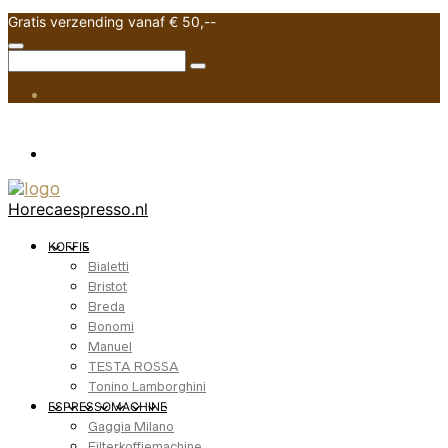
Gratis verzending vanaf € 50,--
Horecaespresso.nl
KOFFIE
Bialetti
Bristot
Breda
Bonomi
Manuel
TESTA ROSSA
Tonino Lamborghini
ESPRESSOMACHINE
Gaggia Milano
Filterkoffiemachine