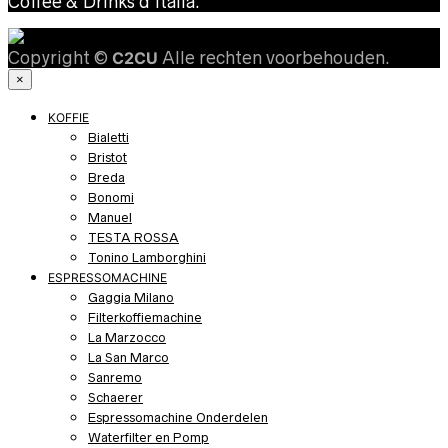
Coffee & Drinks d’Italia.
Copyright ©
C2CU
Alle rechten voorbehouden.
×
KOFFIE
Bialetti
Bristot
Breda
Bonomi
Manuel
TESTA ROSSA
Tonino Lamborghini
ESPRESSOMACHINE
Gaggia Milano
Filterkoffiemachine
La Marzocco
La San Marco
Sanremo
Schaerer
Espressomachine Onderdelen
Waterfilter en Pomp