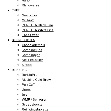
Hario
Rhinowares
THEE
Novus Tea
Or Tea?
PURETEA Black Line
PURETEA White Line
Theezetter
BIJPRODUCTEN
Chocolademelk
Koffiekoekjes
Koffiekopjes
Melk en suiker
Siroop
REINIGING
BaristaPro
Machine Cold Brew
Puly Caff
Urnex
Jura
WMF / Schaerer
Groepsborstel
Reinigingstabletten