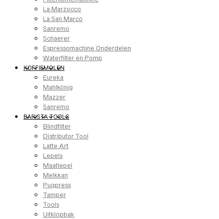
La Marzocco
La San Marco
Sanremo
Schaerer
Espressomachine Onderdelen
Waterfilter en Pomp
KOFFIEMOLEN
Eureka
Mahlkönig
Mazzer
Sanremo
BARISTA TOOLS
Blindfilter
Distributor Tool
Latte Art
Lepels
Maatlepel
Melkkan
Puqpress
Tamper
Tools
Uitklopbak