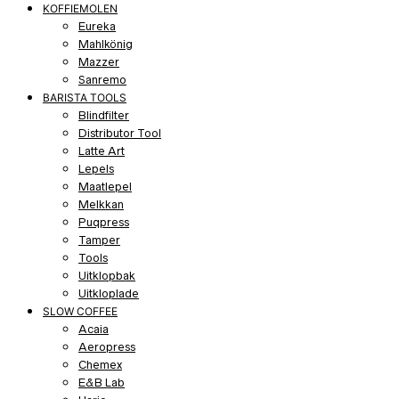
KOFFIEMOLEN
Eureka
Mahlkönig
Mazzer
Sanremo
BARISTA TOOLS
Blindfilter
Distributor Tool
Latte Art
Lepels
Maatlepel
Melkkan
Puqpress
Tamper
Tools
Uitklopbak
Uitkloplade
SLOW COFFEE
Acaia
Aeropress
Chemex
E&B Lab