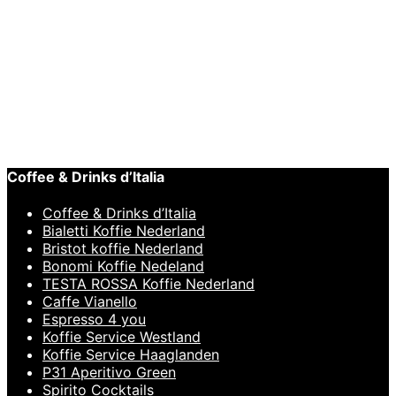
Lees verder
Snelle weergave
BARISTA TOOLS
,
Melkkan
Motta Europa Melkkan Zwart/Wit 50cl
€
59,95
Coffee & Drinks d’Italia
Coffee & Drinks d’Italia
Bialetti Koffie Nederland
Bristot koffie Nederland
Bonomi Koffie Nedeland
TESTA ROSSA Koffie Nederland
Caffe Vianello
Espresso 4 you
Koffie Service Westland
Koffie Service Haaglanden
P31 Aperitivo Green
Spirito Cocktails