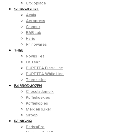
Uitkloplade
SLOW COFFEE
Acaia
Aeropress
Chemex
E&B Lab
Hario
Rhinowares
THEE
Novus Tea
Or Tea?
PURETEA Black Line
PURETEA White Line
Theezetter
BIJPRODUCTEN
Chocolademelk
Koffiekoekjes
Koffiekopjes
Melk en suiker
Siroop
REINIGING
BaristaPro