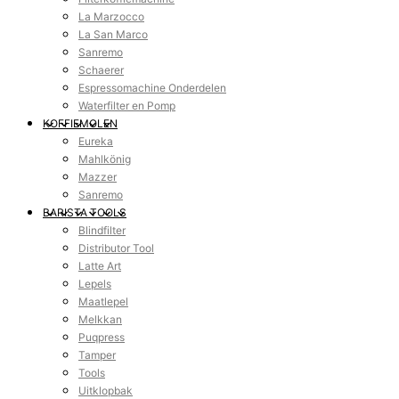
La Marzocco
La San Marco
Sanremo
Schaerer
Espressomachine Onderdelen
Waterfilter en Pomp
KOFFIEMOLEN
Eureka
Mahlkönig
Mazzer
Sanremo
BARISTA TOOLS
Blindfilter
Distributor Tool
Latte Art
Lepels
Maatlepel
Melkkan
Puqpress
Tamper
Tools
Uitklopbak