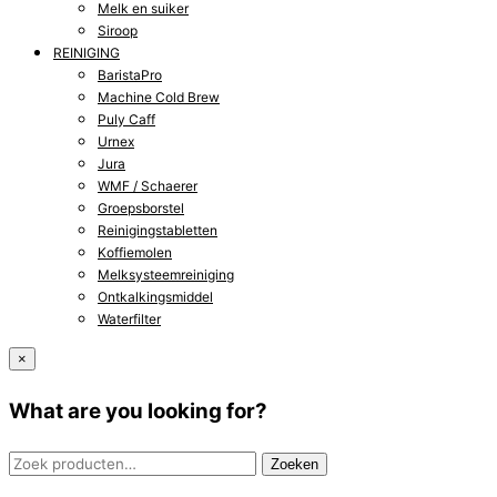
Melk en suiker
Siroop
REINIGING
BaristaPro
Machine Cold Brew
Puly Caff
Urnex
Jura
WMF / Schaerer
Groepsborstel
Reinigingstabletten
Koffiemolen
Melksysteemreiniging
Ontkalkingsmiddel
Waterfilter
×
What are you looking for?
Zoeken
Zoeken
naar: