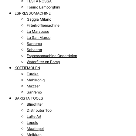
TESTA ROSSA
Tonino Lamborghini
ESPRESSOMACHINE
Gaggia Milano
Filterkoffiemachine
La Marzocco
La San Marco
Sanremo
Schaerer
Espressomachine Onderdelen
Waterfilter en Pomp
KOFFIEMOLEN
Eureka
Mahlkönig
Mazzer
Sanremo
BARISTA TOOLS
Blindfilter
Distributor Tool
Latte Art
Lepels
Maatlepel
Melkkan