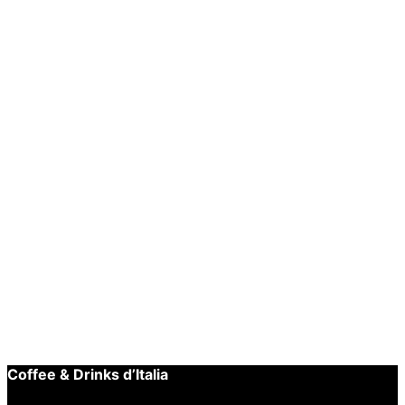
Toevoegen aan winkelwagen
Snelle weergave
BARISTA TOOLS
,
Tampingmat
JoeFrex Tampingmat L met hoek
€
19,95
Tijdelijk niet leverbaar
Lees verder
Snelle weergave
BARISTA TOOLS
,
Tamper
JoeFrex Uitkloplade D-Mini 13x22cm
€
109,95
Coffee & Drinks d’Italia