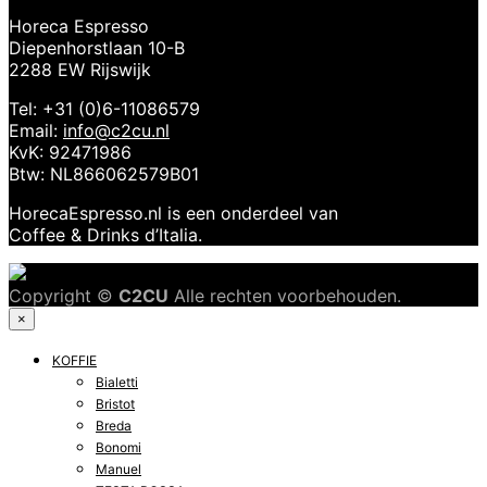
Horeca Espresso
Diepenhorstlaan 10-B
2288 EW Rijswijk
Tel: +31 (0)6-11086579
Email:
info@c2cu.nl
KvK: 92471986
Btw: NL866062579B01
HorecaEspresso.nl is een onderdeel van
Coffee & Drinks d’Italia.
Copyright ©
C2CU
Alle rechten voorbehouden.
×
KOFFIE
Bialetti
Bristot
Breda
Bonomi
Manuel