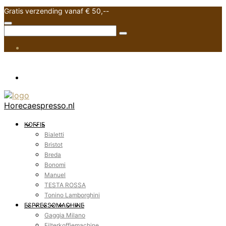
Gratis verzending vanaf € 50,--
Horecaespresso.nl
KOFFIE
Bialetti
Bristot
Breda
Bonomi
Manuel
TESTA ROSSA
Tonino Lamborghini
ESPRESSOMACHINE
Gaggia Milano
Filterkoffiemachine