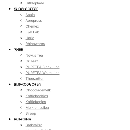
Uitkloplade
SLOW COFFEE
Acaia
Aeropress
Chemex
E&B Lab
Hario
Rhinowares
THEE
Novus Tea
Or Tea?
PURETEA Black Line
PURETEA White Line
Theezetter
BIJPRODUCTEN
Chocolademelk
Koffiekoekjes
Koffiekopjes
Melk en suiker
Siroop
REINIGING
BaristaPro