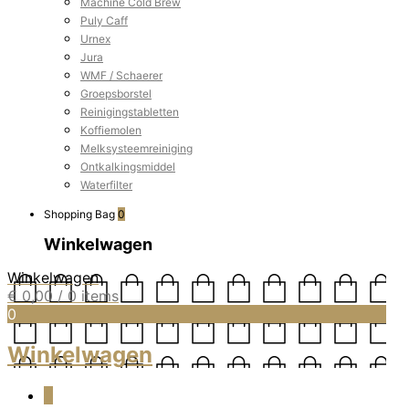
Machine Cold Brew
Puly Caff
Urnex
Jura
WMF / Schaerer
Groepsborstel
Reinigingstabletten
Koffiemolen
Melksysteemreiniging
Ontkalkingsmiddel
Waterfilter
Shopping Bag
0
Winkelwagen
Winkelwagen
€
0,00
/ 0 items
0
Winkelwagen
0