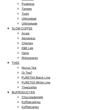
Puqpress
Tamper
Tools
Uitklopbak
Uitkloplade
SLOW COFFEE
Acaia
Aeropress
Chemex
E&B Lab
Hario
Rhinowares
THEE
Novus Tea
Or Tea?
PURETEA Black Line
PURETEA White Line
Theezetter
BIJPRODUCTEN
Chocolademelk
Koffiekoekjes
Koffiekopjes