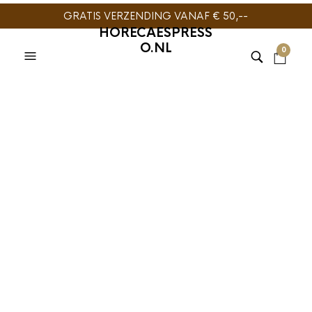
GRATIS VERZENDING VANAF € 50,--
HORECAESPRESS
O.NL
0
TIJDELIJK NIET
LEVERBAAR
OR TEA?
,
OR TEA?
,
THEE
OR TEA?
,
OR TEA?
,
THEE
Or Tea? Queen
Or Tea? Tiffany’s
Berry 100gr in
Breakfast 100gr in
Theeblik
Theeblik