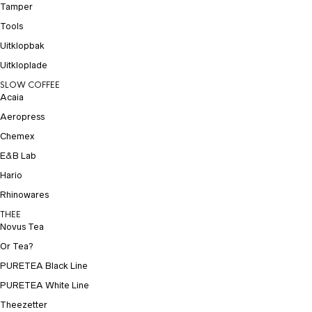
Tamper
Tools
Uitklopbak
Uitkloplade
SLOW COFFEE
Acaia
Aeropress
Chemex
E&B Lab
Hario
Rhinowares
THEE
Novus Tea
Or Tea?
PURETEA Black Line
PURETEA White Line
Theezetter