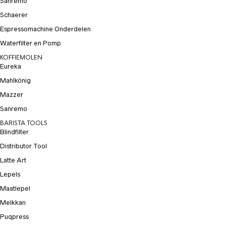
Sanremo
Schaerer
Espressomachine Onderdelen
Waterfilter en Pomp
KOFFIEMOLEN
Eureka
Mahlkönig
Mazzer
Sanremo
BARISTA TOOLS
Blindfilter
Distributor Tool
Latte Art
Lepels
Maatlepel
Melkkan
Puqpress