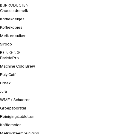
BIJPRODUCTEN
Chocolademelk
Koffiekoekjes
Koffiekopjes
Melk en suiker
Siroop
REINIGING
BaristaPro
Machine Cold Brew
Puly Caff
Urnex
Jura
WMF / Schaerer
Groepsborstel
Reinigingstabletten
Koffiemolen
Melksysteemreiniging