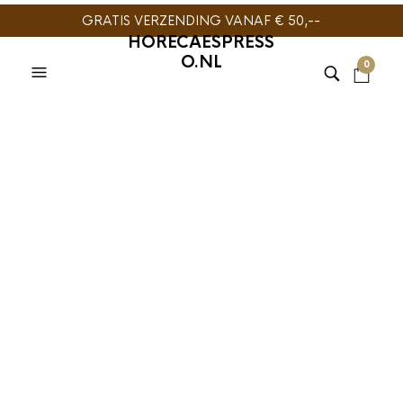
GRATIS VERZENDING VANAF € 50,--
HORECAESPRESS
O.NL
0
ESPRESSOMACHINE
HORECA
,
KOFFIEMACHINE
,
ROCKET ESPRESSO
Rocket Boxer 2
groeps