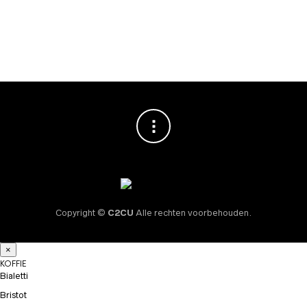
espressomachine
€
5.750,00
Copyright ©
C2CU
Alle rechten voorbehouden.
×
KOFFIE
Bialetti
Bristot