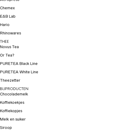
Chemex
E&B Lab
Hario
Rhinowares
THEE
Novus Tea
Or Tea?
PURETEA Black Line
PURETEA White Line
Theezetter
BIJPRODUCTEN
Chocolademelk
Koffiekoekjes
Koffiekopjes
Melk en suiker
Siroop