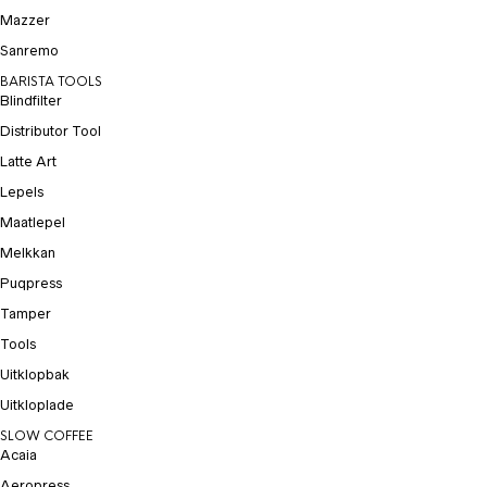
Mazzer
Sanremo
BARISTA TOOLS
Blindfilter
Distributor Tool
Latte Art
Lepels
Maatlepel
Melkkan
Puqpress
Tamper
Tools
Uitklopbak
Uitkloplade
SLOW COFFEE
Acaia
Aeropress