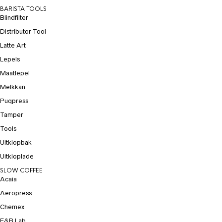
BARISTA TOOLS
Blindfilter
Distributor Tool
Latte Art
Lepels
Maatlepel
Melkkan
Puqpress
Tamper
Tools
Uitklopbak
Uitkloplade
SLOW COFFEE
Acaia
Aeropress
Chemex
E&B Lab