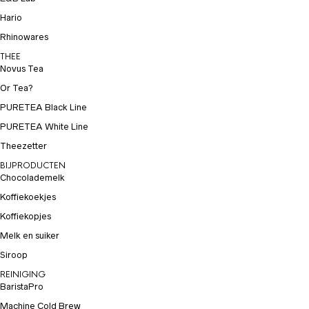
Hario
Rhinowares
THEE
Novus Tea
Or Tea?
PURETEA Black Line
PURETEA White Line
Theezetter
BIJPRODUCTEN
Chocolademelk
Koffiekoekjes
Koffiekopjes
Melk en suiker
Siroop
REINIGING
BaristaPro
Machine Cold Brew