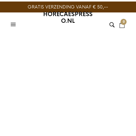
GRATIS VERZENDING VANAF € 50,--
HORECAESPRESS
O.NL
0
BARISTA TOOLS
,
MOTTA
,
OVERIGE
Motta
Servethouder RVS
€
19,95