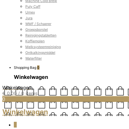
Machine Cold Brew
Puly Caff
Urnex
Jura
WMF / Schaerer
Groepsborstel
Reinigingstabletten
Koffiemolen
Melksysteemreiniging
Ontkalkingsmiddel
Waterfilter
Shopping Bag
0
Winkelwagen
Winkelwagen
€
0,00
/ 0 items
0
Winkelwagen
0