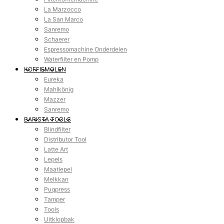
La Marzocco
La San Marco
Sanremo
Schaerer
Espressomachine Onderdelen
Waterfilter en Pomp
KOFFIEMOLEN
Eureka
Mahlkönig
Mazzer
Sanremo
BARISTA TOOLS
Blindfilter
Distributor Tool
Latte Art
Lepels
Maatlepel
Melkkan
Puqpress
Tamper
Tools
Uitklopbak