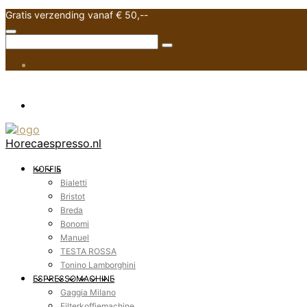
Gratis verzending vanaf € 50,--
Horecaespresso.nl
KOFFIE
Bialetti
Bristot
Breda
Bonomi
Manuel
TESTA ROSSA
Tonino Lamborghini
ESPRESSOMACHINE
Gaggia Milano
Filterkoffiemachine