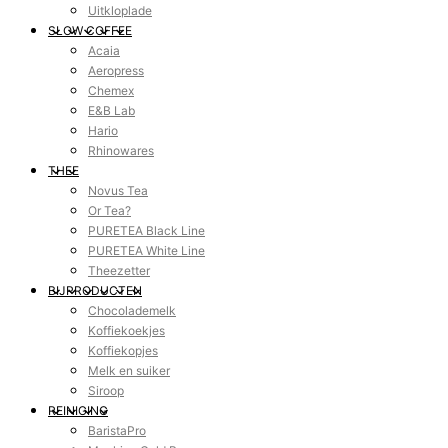
Uitkloplade
SLOW COFFEE
Acaia
Aeropress
Chemex
E&B Lab
Hario
Rhinowares
THEE
Novus Tea
Or Tea?
PURETEA Black Line
PURETEA White Line
Theezetter
BIJPRODUCTEN
Chocolademelk
Koffiekoekjes
Koffiekopjes
Melk en suiker
Siroop
REINIGING
BaristaPro