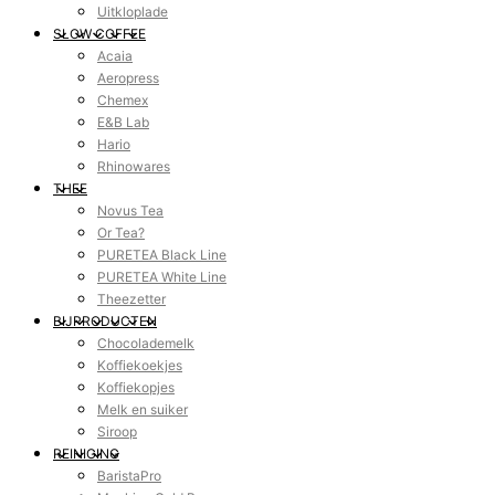
Uitkloplade
SLOW COFFEE
Acaia
Aeropress
Chemex
E&B Lab
Hario
Rhinowares
THEE
Novus Tea
Or Tea?
PURETEA Black Line
PURETEA White Line
Theezetter
BIJPRODUCTEN
Chocolademelk
Koffiekoekjes
Koffiekopjes
Melk en suiker
Siroop
REINIGING
BaristaPro