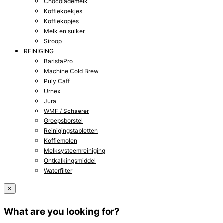
Chocolademelk
Koffiekoekjes
Koffiekopjes
Melk en suiker
Siroop
REINIGING
BaristaPro
Machine Cold Brew
Puly Caff
Urnex
Jura
WMF / Schaerer
Groepsborstel
Reinigingstabletten
Koffiemolen
Melksysteemreiniging
Ontkalkingsmiddel
Waterfilter
×
What are you looking for?