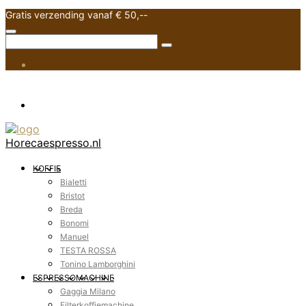
Gratis verzending vanaf € 50,--
Horecaespresso.nl
KOFFIE
Bialetti
Bristot
Breda
Bonomi
Manuel
TESTA ROSSA
Tonino Lamborghini
ESPRESSOMACHINE
Gaggia Milano
Filterkoffiemachine