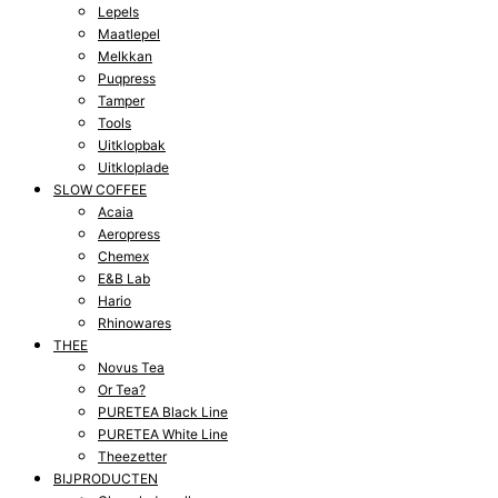
Lepels
Maatlepel
Melkkan
Puqpress
Tamper
Tools
Uitklopbak
Uitkloplade
SLOW COFFEE
Acaia
Aeropress
Chemex
E&B Lab
Hario
Rhinowares
THEE
Novus Tea
Or Tea?
PURETEA Black Line
PURETEA White Line
Theezetter
BIJPRODUCTEN