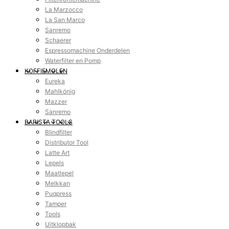
La Marzocco
La San Marco
Sanremo
Schaerer
Espressomachine Onderdelen
Waterfilter en Pomp
KOFFIEMOLEN
Eureka
Mahlkönig
Mazzer
Sanremo
BARISTA TOOLS
Blindfilter
Distributor Tool
Latte Art
Lepels
Maatlepel
Melkkan
Puqpress
Tamper
Tools
Uitklopbak