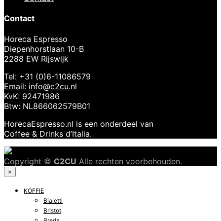
Contact
Horeca Espresso
Diepenhorstlaan 10-B
2288 EW Rijswijk
Tel: +31 (0)6-11086579
Email:
info@c2cu.nl
KvK: 92471986
Btw: NL866062579B01
HorecaEspresso.nl is een onderdeel van
Coffee & Drinks d’Italia.
Copyright ©
C2CU
Alle rechten voorbehouden.
×
KOFFIE
Bialetti
Bristot
Breda