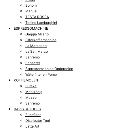
Bonomi
Manuel
TESTA ROSSA
Tonino Lamborghini
ESPRESSOMACHINE
Gaggia Milano
Filterkoffiemachine
La Marzocco
La San Marco
Sanremo
Schaerer
Espressomachine Onderdelen
Waterfilter en Pomp
KOFFIEMOLEN
Eureka
Mahlkönig
Mazzer
Sanremo
BARISTA TOOLS
Blindfilter
Distributor Tool
Latte Art