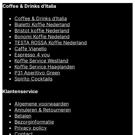
Coffee & Drinks d’Italia
Coffee & Drinks d’Italia
Bialetti Koffie Nederland
Bristot koffie Nederland
Bonomi Koffie Nedeland
TESTA ROSSA Koffie Nederland
Caffe Vianello
Espresso 4 you
Koffie Service Westland
Koffie Service Haaglanden
P31 Aperitivo Green
Spirito Cocktails
Klantenservice
Algemene voorwaarden
Annuleren & Retourneren
Betalen
Bezorginformatie
Privacy policy
Contact