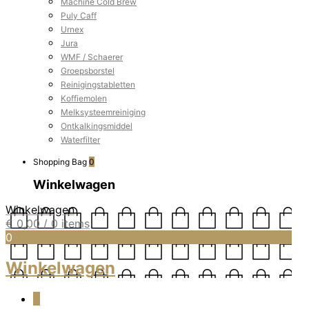
Machine Cold Brew
Puly Caff
Urnex
Jura
WMF / Schaerer
Groepsborstel
Reinigingstabletten
Koffiemolen
Melksysteemreiniging
Ontkalkingsmiddel
Waterfilter
Shopping Bag
0
Winkelwagen
Winkelwagen
€
0,00
/ 0 items
0
Winkelwagen
0