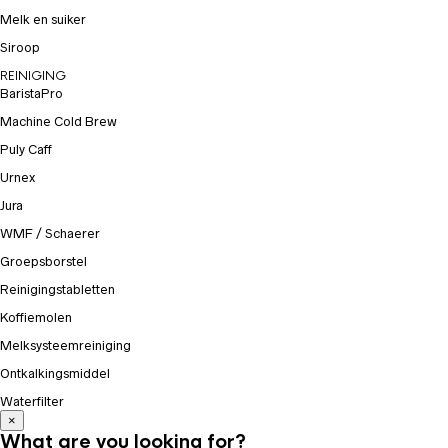
Melk en suiker
Siroop
REINIGING
BaristaPro
Machine Cold Brew
Puly Caff
Urnex
Jura
WMF / Schaerer
Groepsborstel
Reinigingstabletten
Koffiemolen
Melksysteemreiniging
Ontkalkingsmiddel
Waterfilter
×
What are you looking for?