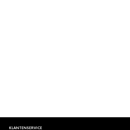
JK NIET LEVERBAAR
ES
,
TONINO LAMBORGHINI
Lamborghini
ino/koffie kop en
zwart
KLANTENSERVICE