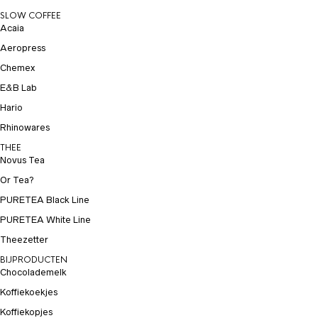
SLOW COFFEE
Acaia
Aeropress
Chemex
E&B Lab
Hario
Rhinowares
THEE
Novus Tea
Or Tea?
PURETEA Black Line
PURETEA White Line
Theezetter
BIJPRODUCTEN
Chocolademelk
Koffiekoekjes
Koffiekopjes