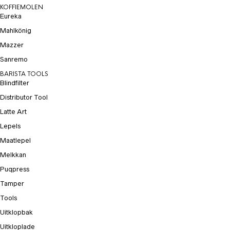
KOFFIEMOLEN
Eureka
Mahlkönig
Mazzer
Sanremo
BARISTA TOOLS
Blindfilter
Distributor Tool
Latte Art
Lepels
Maatlepel
Melkkan
Puqpress
Tamper
Tools
Uitklopbak
Uitkloplade