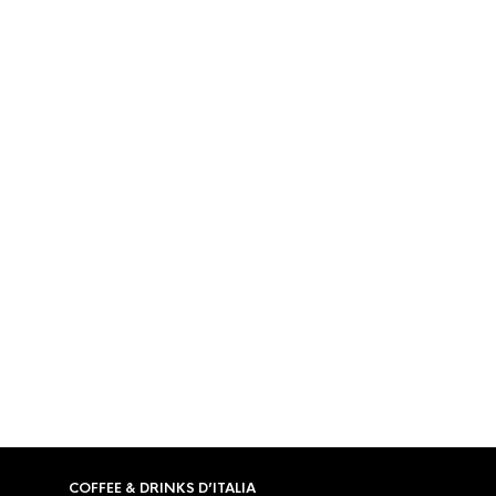
GESORTEERD
TOONT ALLE 2 RESULTATEN
OP
PRIJS:
LAAG
NAAR
HOOG
TIJDELI
KOFFIEKOPJES
,
TONINO LAMBORGHINI
KOFFIEKOPJ
Tonino Lamborghini
Tonino 
Cappuccino/koffie kop en
Cappucc
schotel wit
schotel 
€
8,95
€
12,95
COFFEE & DRINKS D’ITALIA