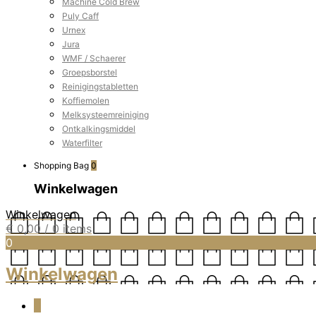
Machine Cold Brew
Puly Caff
Urnex
Jura
WMF / Schaerer
Groepsborstel
Reinigingstabletten
Koffiemolen
Melksysteemreiniging
Ontkalkingsmiddel
Waterfilter
Shopping Bag
0
Winkelwagen
Winkelwagen
€
0,00
/ 0 items
0
Winkelwagen
0