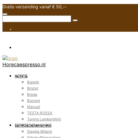
Gratis verzending vanaf € 50,--
Horecaespresso.nl
KOFFIE
Bialetti
Bristot
Breda
Bonomi
Manuel
TESTA ROSSA
Tonino Lamborghini
ESPRESSOMACHINE
Gaggia Milano
Filterkoffiemachine