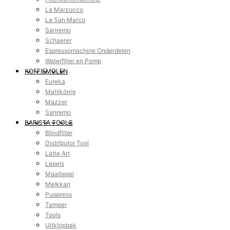
La Marzocco
La San Marco
Sanremo
Schaerer
Espressomachine Onderdelen
Waterfilter en Pomp
KOFFIEMOLEN
Eureka
Mahlkönig
Mazzer
Sanremo
BARISTA TOOLS
Blindfilter
Distributor Tool
Latte Art
Lepels
Maatlepel
Melkkan
Puqpress
Tamper
Tools
Uitklopbak