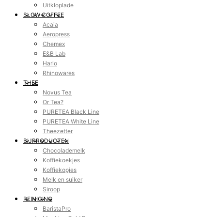
Uitkloplade
SLOW COFFEE
Acaia
Aeropress
Chemex
E&B Lab
Hario
Rhinowares
THEE
Novus Tea
Or Tea?
PURETEA Black Line
PURETEA White Line
Theezetter
BIJPRODUCTEN
Chocolademelk
Koffiekoekjes
Koffiekopjes
Melk en suiker
Siroop
REINIGING
BaristaPro