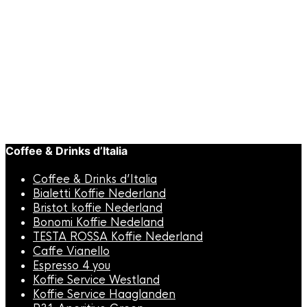
Toevoegen aan winkelwagen
Snelle
weergave
BARISTA TOOLS
,
Uitklopbak
JoeFrex Uitklopbak Metaal Exclusive
€
149,00
Coffee & Drinks d’Italia
Coffee & Drinks d’Italia
Bialetti Koffie Nederland
Bristot koffie Nederland
Bonomi Koffie Nedeland
TESTA ROSSA Koffie Nederland
Caffe Vianello
Espresso 4 you
Koffie Service Westland
Koffie Service Haaglanden