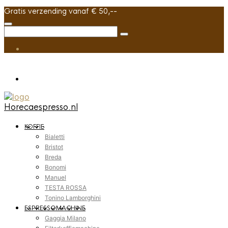
Gratis verzending vanaf € 50,--
Horecaespresso.nl
KOFFIE
Bialetti
Bristot
Breda
Bonomi
Manuel
TESTA ROSSA
Tonino Lamborghini
ESPRESSOMACHINE
Gaggia Milano