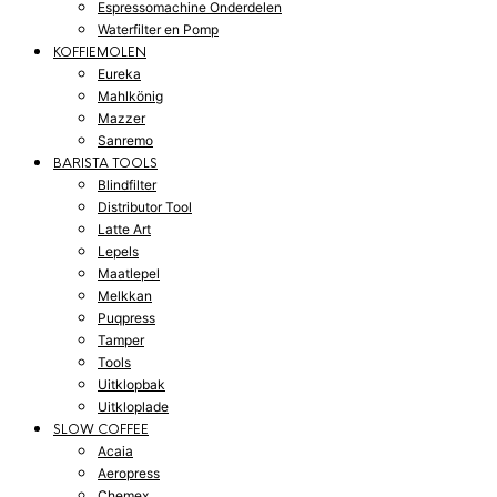
Espressomachine Onderdelen
Waterfilter en Pomp
KOFFIEMOLEN
Eureka
Mahlkönig
Mazzer
Sanremo
BARISTA TOOLS
Blindfilter
Distributor Tool
Latte Art
Lepels
Maatlepel
Melkkan
Puqpress
Tamper
Tools
Uitklopbak
Uitkloplade
SLOW COFFEE
Acaia
Aeropress
Chemex