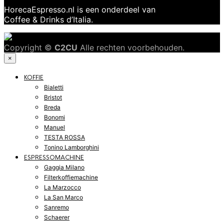
HorecaEspresso.nl is een onderdeel van
Coffee & Drinks d’Italia.
Copyright ©
C2CU
Alle rechten voorbehouden.
×
KOFFIE
Bialetti
Bristot
Breda
Bonomi
Manuel
TESTA ROSSA
Tonino Lamborghini
ESPRESSOMACHINE
Gaggia Milano
Filterkoffiemachine
La Marzocco
La San Marco
Sanremo
Schaerer