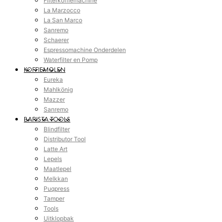
Filterkoffiemachine
La Marzocco
La San Marco
Sanremo
Schaerer
Espressomachine Onderdelen
Waterfilter en Pomp
KOFFIEMOLEN
Eureka
Mahlkönig
Mazzer
Sanremo
BARISTA TOOLS
Blindfilter
Distributor Tool
Latte Art
Lepels
Maatlepel
Melkkan
Puqpress
Tamper
Tools
Uitklopbak