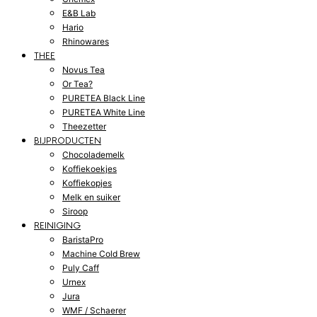
E&B Lab
Hario
Rhinowares
THEE
Novus Tea
Or Tea?
PURETEA Black Line
PURETEA White Line
Theezetter
BIJPRODUCTEN
Chocolademelk
Koffiekoekjes
Koffiekopjes
Melk en suiker
Siroop
REINIGING
BaristaPro
Machine Cold Brew
Puly Caff
Urnex
Jura
WMF / Schaerer