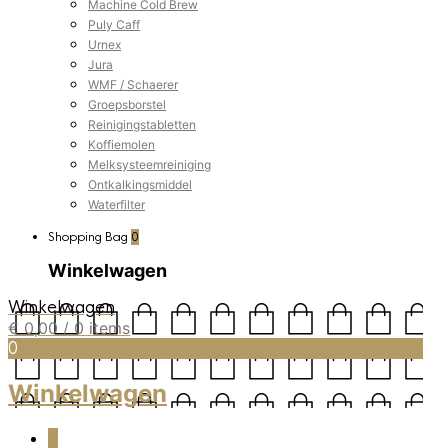
Machine Cold Brew
Puly Caff
Urnex
Jura
WMF / Schaerer
Groepsborstel
Reinigingstabletten
Koffiemolen
Melksysteemreiniging
Ontkalkingsmiddel
Waterfilter
Shopping Bag
0
Winkelwagen
Winkelwagen
€
0,00
/ 0 items
0
Winkelwagen
0