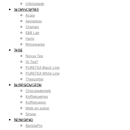
Uitkloplade
SLOW COFFEE
Acaia
Aeropress
Chemex
E&B Lab
Hario
Rhinowares
THEE
Novus Tea
Or Tea?
PURETEA Black Line
PURETEA White Line
Theezetter
BIJPRODUCTEN
Chocolademelk
Koffiekoekjes
Koffiekopjes
Melk en suiker
Siroop
REINIGING
BaristaPro