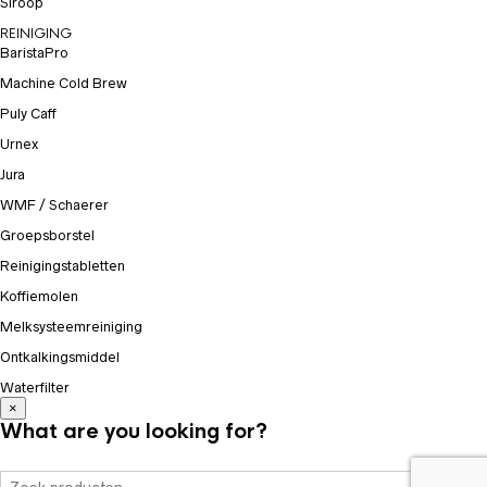
Siroop
REINIGING
BaristaPro
Machine Cold Brew
Puly Caff
Urnex
Jura
WMF / Schaerer
Groepsborstel
Reinigingstabletten
Koffiemolen
Melksysteemreiniging
Ontkalkingsmiddel
Waterfilter
×
What are you looking for?