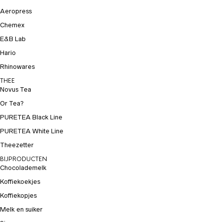
Aeropress
Chemex
E&B Lab
Hario
Rhinowares
THEE
Novus Tea
Or Tea?
PURETEA Black Line
PURETEA White Line
Theezetter
BIJPRODUCTEN
Chocolademelk
Koffiekoekjes
Koffiekopjes
Melk en suiker