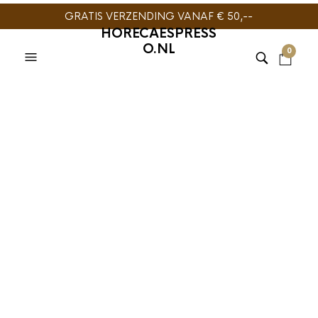
GRATIS VERZENDING VANAF € 50,--
HORECAESPRESS
O.NL
0
JoeFrex Uitklopbak
Metaal M
€
99,95
De JoeFrex Uitklopbak Metaal M is van rvs en past in elke