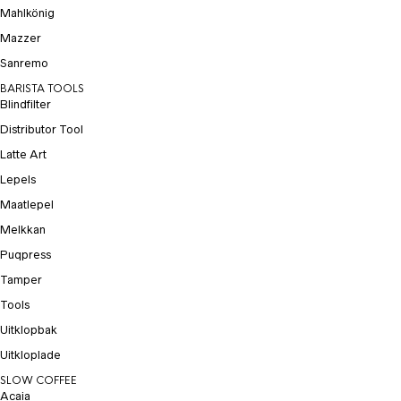
Mahlkönig
Mazzer
Sanremo
BARISTA TOOLS
Blindfilter
Distributor Tool
Latte Art
Lepels
Maatlepel
Melkkan
Puqpress
Tamper
Tools
Uitklopbak
Uitkloplade
SLOW COFFEE
Acaia