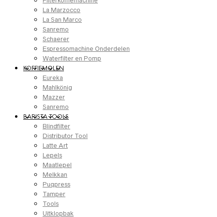
Filterkoffiemachine
La Marzocco
La San Marco
Sanremo
Schaerer
Espressomachine Onderdelen
Waterfilter en Pomp
KOFFIEMOLEN
Eureka
Mahlkönig
Mazzer
Sanremo
BARISTA TOOLS
Blindfilter
Distributor Tool
Latte Art
Lepels
Maatlepel
Melkkan
Puqpress
Tamper
Tools
Uitklopbak