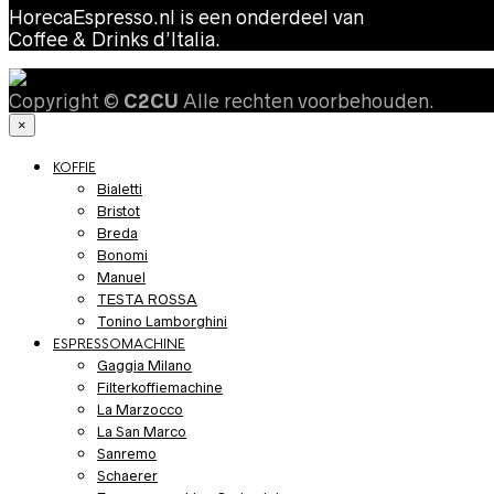
HorecaEspresso.nl is een onderdeel van
Coffee & Drinks d’Italia.
Copyright ©
C2CU
Alle rechten voorbehouden.
×
KOFFIE
Bialetti
Bristot
Breda
Bonomi
Manuel
TESTA ROSSA
Tonino Lamborghini
ESPRESSOMACHINE
Gaggia Milano
Filterkoffiemachine
La Marzocco
La San Marco
Sanremo
Schaerer