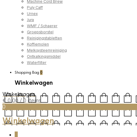
Machine Cold Brew
Puly Caff
Urnex
Jura
WMF / Schaerer
Groepsborstel
Reinigingstabletten
Koffiemolen
Melksysteemreiniging
Ontkalkingsmiddel
Waterfilter
Shopping Bag
0
Winkelwagen
Winkelwagen
€
0,00
/ 0 items
0
Winkelwagen
0