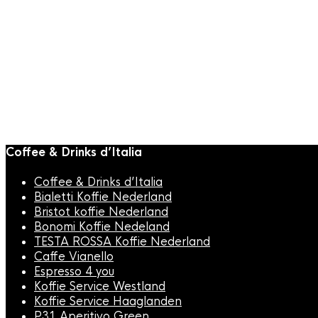
COFFEE
Hario V60-0
Hario V60-01 Dripper
Keramiek W
Kunststof Wit
€
20,95
€
9,95
Coffee & Drinks d’Italia
Coffee & Drinks d’Italia
Bialetti Koffie Nederland
Bristot koffie Nederland
Bonomi Koffie Nedeland
TESTA ROSSA Koffie Nederland
Caffe Vianello
Espresso 4 you
Koffie Service Westland
Koffie Service Haaglanden
P31 Aperitivo Green