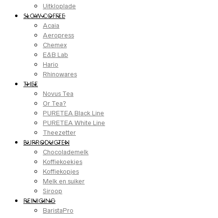
Uitkloplade
SLOW COFFEE
Acaia
Aeropress
Chemex
E&B Lab
Hario
Rhinowares
THEE
Novus Tea
Or Tea?
PURETEA Black Line
PURETEA White Line
Theezetter
BIJPRODUCTEN
Chocolademelk
Koffiekoekjes
Koffiekopjes
Melk en suiker
Siroop
REINIGING
BaristaPro