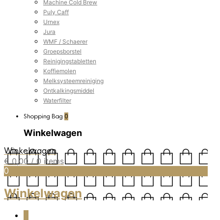
Machine Cold Brew
Puly Caff
Urnex
Jura
WMF / Schaerer
Groepsborstel
Reinigingstabletten
Koffiemolen
Melksysteemreiniging
Ontkalkingsmiddel
Waterfilter
Shopping Bag
0
Winkelwagen
Winkelwagen
€
0,00
/ 0 items
0
Winkelwagen
0