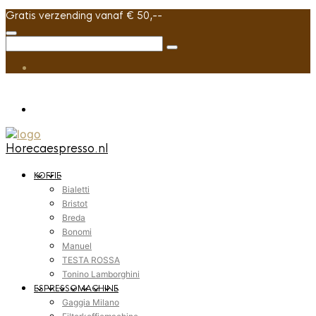
Gratis verzending vanaf € 50,--
Horecaespresso.nl
KOFFIE
Bialetti
Bristot
Breda
Bonomi
Manuel
TESTA ROSSA
Tonino Lamborghini
ESPRESSOMACHINE
Gaggia Milano