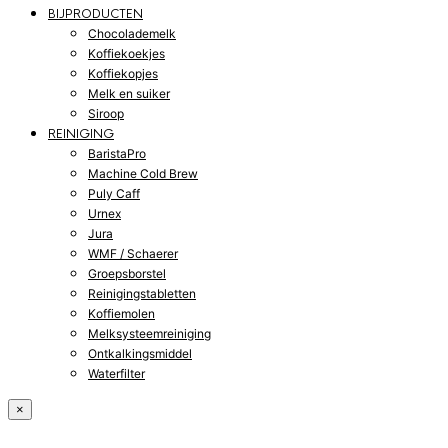
BIJPRODUCTEN
Chocolademelk
Koffiekoekjes
Koffiekopjes
Melk en suiker
Siroop
REINIGING
BaristaPro
Machine Cold Brew
Puly Caff
Urnex
Jura
WMF / Schaerer
Groepsborstel
Reinigingstabletten
Koffiemolen
Melksysteemreiniging
Ontkalkingsmiddel
Waterfilter
×