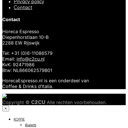
Privacy policy
Contact
Contact
Horeca Espresso
Diepenhorstlaan 10-B
2288 EW Rijswijk
Tel: +31 (0)6-11086579
Email:
info@c2cu.nl
KvK: 92471986
Btw: NL866062579B01
HorecaEspresso.nl is een onderdeel van
Coffee & Drinks d’Italia.
Copyright ©
C2CU
Alle rechten voorbehouden.
×
KOFFIE
Bialetti