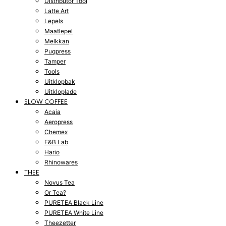
Distributor Tool
Latte Art
Lepels
Maatlepel
Melkkan
Puqpress
Tamper
Tools
Uitklopbak
Uitkloplade
SLOW COFFEE
Acaia
Aeropress
Chemex
E&B Lab
Hario
Rhinowares
THEE
Novus Tea
Or Tea?
PURETEA Black Line
PURETEA White Line
Theezetter