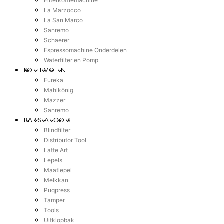
Filterkoffiemachine
La Marzocco
La San Marco
Sanremo
Schaerer
Espressomachine Onderdelen
Waterfilter en Pomp
KOFFIEMOLEN
Eureka
Mahlkönig
Mazzer
Sanremo
BARISTA TOOLS
Blindfilter
Distributor Tool
Latte Art
Lepels
Maatlepel
Melkkan
Puqpress
Tamper
Tools
Uitklopbak