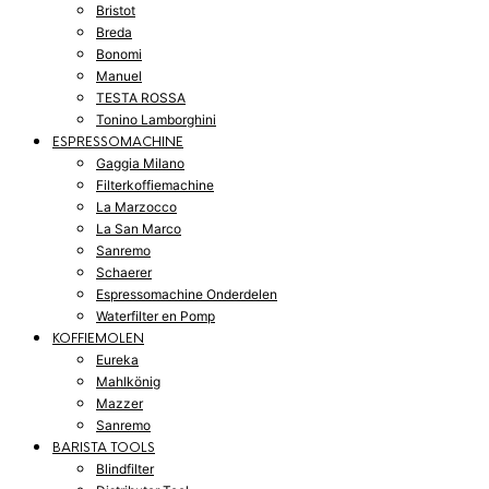
Bristot
Breda
Bonomi
Manuel
TESTA ROSSA
Tonino Lamborghini
ESPRESSOMACHINE
Gaggia Milano
Filterkoffiemachine
La Marzocco
La San Marco
Sanremo
Schaerer
Espressomachine Onderdelen
Waterfilter en Pomp
KOFFIEMOLEN
Eureka
Mahlkönig
Mazzer
Sanremo
BARISTA TOOLS
Blindfilter