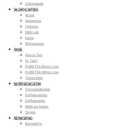
Uitkloplade
SLOW COFFEE
Acaia
Aeropress
Chemex
E&B Lab
Hario
Rhinowares
THEE
Novus Tea
Or Tea?
PURETEA Black Line
PURETEA White Line
Theezetter
BIJPRODUCTEN
Chocolademelk
Koffiekoekjes
Koffiekopjes
Melk en suiker
Siroop
REINIGING
BaristaPro