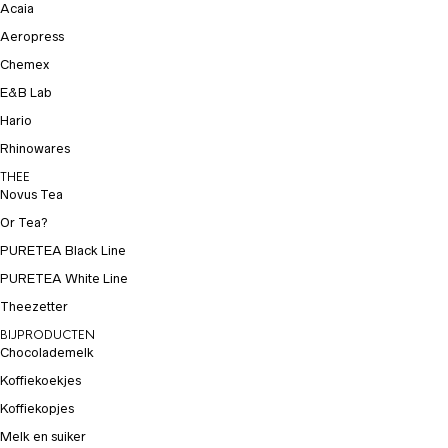
Acaia
Aeropress
Chemex
E&B Lab
Hario
Rhinowares
THEE
Novus Tea
Or Tea?
PURETEA Black Line
PURETEA White Line
Theezetter
BIJPRODUCTEN
Chocolademelk
Koffiekoekjes
Koffiekopjes
Melk en suiker