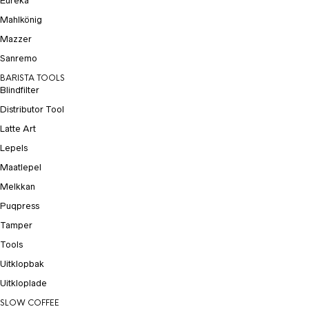
Eureka
Mahlkönig
Mazzer
Sanremo
BARISTA TOOLS
Blindfilter
Distributor Tool
Latte Art
Lepels
Maatlepel
Melkkan
Puqpress
Tamper
Tools
Uitklopbak
Uitkloplade
SLOW COFFEE