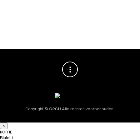
Vincenzi Anguria
(Watermeloen)
Siroop 700ml
€
10,95
Copyright ©
C2CU
Alle rechten voorbehouden.
×
KOFFIE
Bialetti