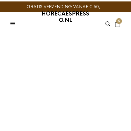
GRATIS VERZENDING VANAF € 50,--
HORECAESPRESS
O.NL
0
KOFFIE
,
KOFFIESIROOP
,
VINCENZI SIROOP