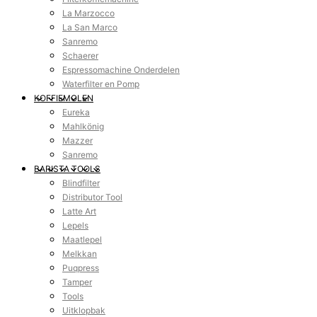
La Marzocco
La San Marco
Sanremo
Schaerer
Espressomachine Onderdelen
Waterfilter en Pomp
KOFFIEMOLEN
Eureka
Mahlkönig
Mazzer
Sanremo
BARISTA TOOLS
Blindfilter
Distributor Tool
Latte Art
Lepels
Maatlepel
Melkkan
Puqpress
Tamper
Tools
Uitklopbak