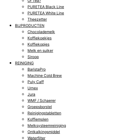
Or Tea?
PURETEA Black Line
PURETEA White Line
Theezetter
BIJPRODUCTEN
Chocolademelk
Koffiekoekjes
Koffiekopjes
Melk en suiker
Siroop
REINIGING
BaristaPro
Machine Cold Brew
Puly Caff
Urnex
Jura
WMF / Schaerer
Groepsborstel
Reinigingstabletten
Koffiemolen
Melksysteemreiniging
Ontkalkingsmiddel
Waterfilter