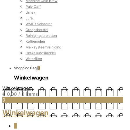
Machine Cold Brew
Puly Caff
Urnex
Jura
WMF / Schaerer
Groepsborstel
Reinigingstabletten
Koffiemolen
Melksysteemreiniging
Ontkalkingsmiddel
Waterfilter
Shopping Bag
0
Winkelwagen
Winkelwagen
€
0,00
/ 0 items
0
Winkelwagen
0