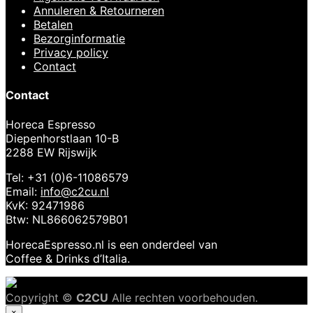
Annuleren & Retourneren
Betalen
Bezorginformatie
Privacy policy
Contact
Contact
Horeca Espresso
Diepenhorstlaan 10-B
2288 EW Rijswijk
Tel: +31 (0)6-11086579
Email:
info@c2cu.nl
KvK: 92471986
Btw: NL866062579B01
HorecaEspresso.nl is een onderdeel van
Coffee & Drinks d’Italia.
Copyright ©
C2CU
Alle rechten voorbehouden.
×