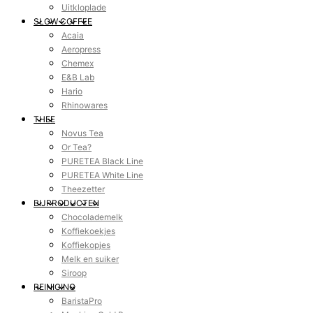
Uitkloplade
SLOW COFFEE
Acaia
Aeropress
Chemex
E&B Lab
Hario
Rhinowares
THEE
Novus Tea
Or Tea?
PURETEA Black Line
PURETEA White Line
Theezetter
BIJPRODUCTEN
Chocolademelk
Koffiekoekjes
Koffiekopjes
Melk en suiker
Siroop
REINIGING
BaristaPro