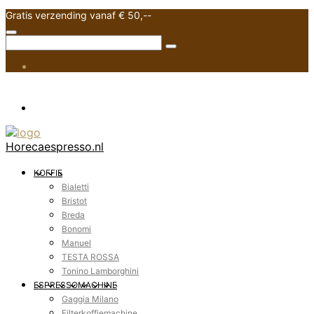
Gratis verzending vanaf € 50,--
Horecaespresso.nl
KOFFIE
Bialetti
Bristot
Breda
Bonomi
Manuel
TESTA ROSSA
Tonino Lamborghini
ESPRESSOMACHINE
Gaggia Milano
Filterkoffiemachine