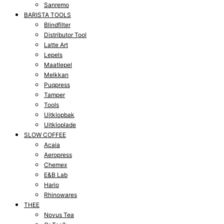
Sanremo
BARISTA TOOLS
Blindfilter
Distributor Tool
Latte Art
Lepels
Maatlepel
Melkkan
Puqpress
Tamper
Tools
Uitklopbak
Uitkloplade
SLOW COFFEE
Acaia
Aeropress
Chemex
E&B Lab
Hario
Rhinowares
THEE
Novus Tea