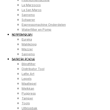
Filterkoffiemachine
La Marzocco
La San Marco
Sanremo
Schaerer
Espressomachine Onderdelen
Waterfilter en Pomp
KOFFIEMOLEN
Eureka
Mahlkönig
Mazzer
Sanremo
BARISTA TOOLS
Blindfilter
Distributor Tool
Latte Art
Lepels
Maatlepel
Melkkan
Puqpress
Tamper
Tools
Uitklopbak