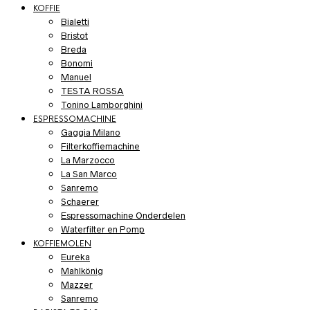
KOFFIE
Bialetti
Bristot
Breda
Bonomi
Manuel
TESTA ROSSA
Tonino Lamborghini
ESPRESSOMACHINE
Gaggia Milano
Filterkoffiemachine
La Marzocco
La San Marco
Sanremo
Schaerer
Espressomachine Onderdelen
Waterfilter en Pomp
KOFFIEMOLEN
Eureka
Mahlkönig
Mazzer
Sanremo