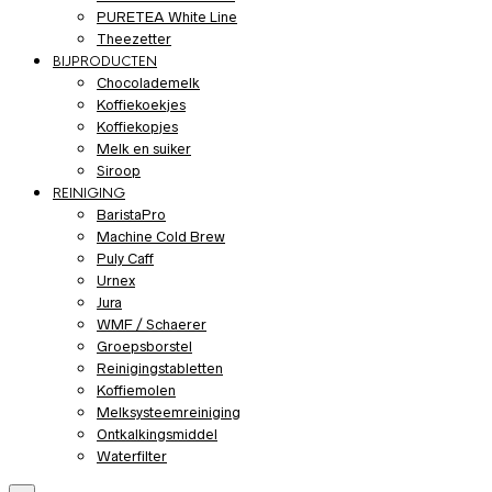
PURETEA White Line
Theezetter
BIJPRODUCTEN
Chocolademelk
Koffiekoekjes
Koffiekopjes
Melk en suiker
Siroop
REINIGING
BaristaPro
Machine Cold Brew
Puly Caff
Urnex
Jura
WMF / Schaerer
Groepsborstel
Reinigingstabletten
Koffiemolen
Melksysteemreiniging
Ontkalkingsmiddel
Waterfilter