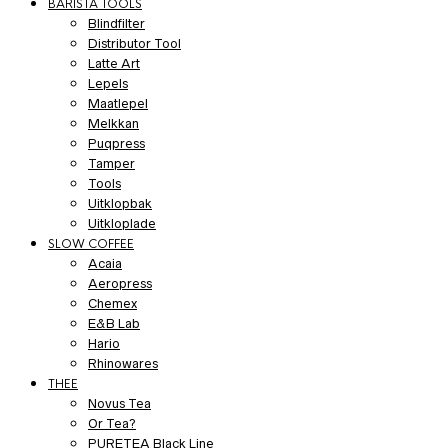
BARISTA TOOLS
Blindfilter
Distributor Tool
Latte Art
Lepels
Maatlepel
Melkkan
Puqpress
Tamper
Tools
Uitklopbak
Uitkloplade
SLOW COFFEE
Acaia
Aeropress
Chemex
E&B Lab
Hario
Rhinowares
THEE
Novus Tea
Or Tea?
PURETEA Black Line