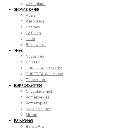
Uitkloplade
SLOW COFFEE
Acaia
Aeropress
Chemex
E&B Lab
Hario
Rhinowares
THEE
Novus Tea
Or Tea?
PURETEA Black Line
PURETEA White Line
Theezetter
BIJPRODUCTEN
Chocolademelk
Koffiekoekjes
Koffiekopjes
Melk en suiker
Siroop
REINIGING
BaristaPro