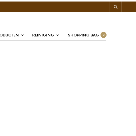
RODUCTEN
REINIGING
SHOPPING BAG
0
 Tamper Zwart 58mm
art 58mm, de Motta tamper is uitgevoerd met een houten
wart en een RVS vlakke voet van 58mm.