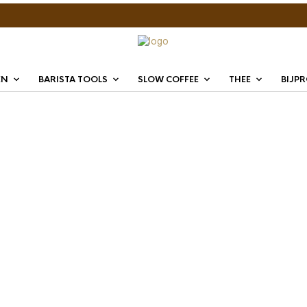
EN
BARISTA TOOLS
SLOW COFFEE
THEE
BIJP
Motta
€
29,95
Motta Tamper zw
handvat in het z