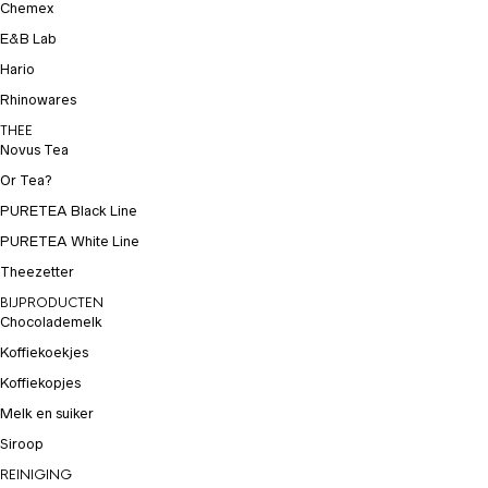
Chemex
E&B Lab
Hario
Rhinowares
THEE
Novus Tea
Or Tea?
PURETEA Black Line
PURETEA White Line
Theezetter
BIJPRODUCTEN
Chocolademelk
Koffiekoekjes
Koffiekopjes
Melk en suiker
Siroop
REINIGING