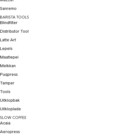
Sanremo
BARISTA TOOLS
Blindfilter
Distributor Tool
Latte Art
Lepels
Maatlepel
Melkkan
Puqpress
Tamper
Tools
Uitklopbak
Uitkloplade
SLOW COFFEE
Acaia
Aeropress