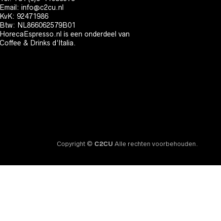
Email:
info@c2cu.nl
KvK: 92471986
Btw: NL866062579B01
HorecaEspresso.nl is een onderdeel van
Coffee & Drinks d’Italia.
Copyright ©
C2CU
Alle rechten voorbehouden.