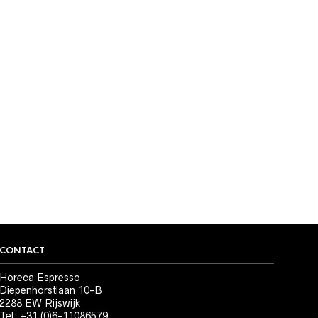
CONTACT
Horeca Espresso
Diepenhorstlaan 10-B
2288 EW Rijswijk
Tel: +31 (0)6-11086579