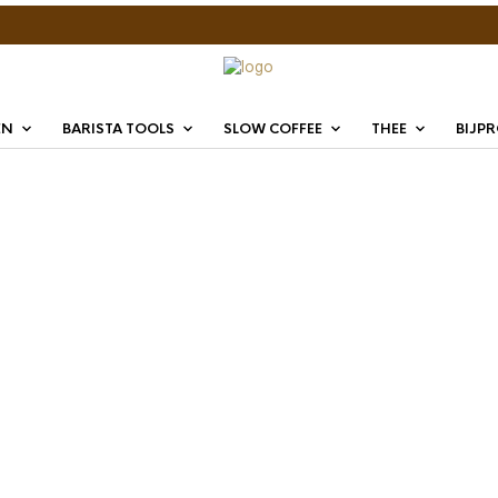
EN
BARISTA TOOLS
SLOW COFFEE
THEE
BIJP
Bonomi
1000g
€
28,95
De
Bonomi Coll