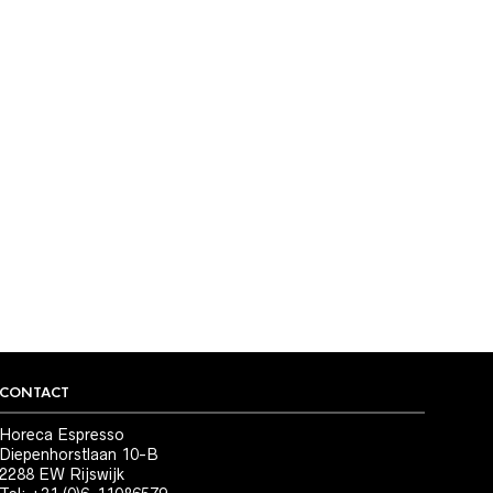
CONTACT
Horeca Espresso
Diepenhorstlaan 10-B
2288 EW Rijswijk