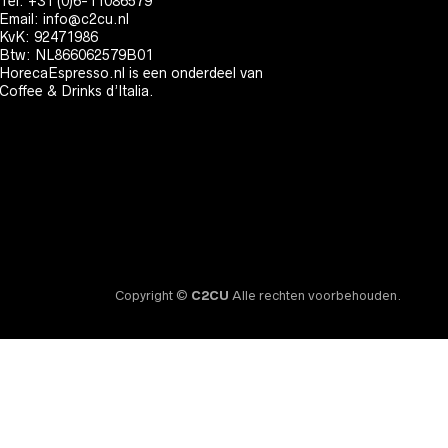
Tel: +31 (0)6-11086579
Email:
info@c2cu.nl
KvK: 92471986
Btw: NL866062579B01
HorecaEspresso.nl is een onderdeel van
Coffee & Drinks d’Italia.
Copyright ©
C2CU
Alle rechten voorbehouden.