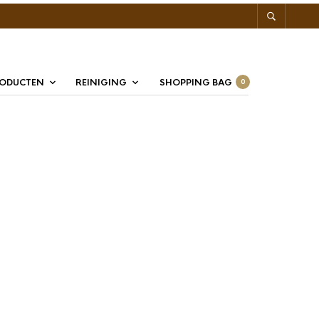
RODUCTEN
REINIGING
SHOPPING BAG
0
 Collection Koffiebonen
r
ection Koffiebonen Blend
is een meesterlijke combinatie