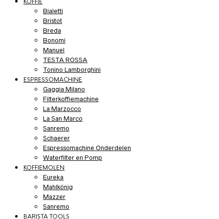
KOFFIE
Bialetti
Bristot
Breda
Bonomi
Manuel
TESTA ROSSA
Tonino Lamborghini
ESPRESSOMACHINE
Gaggia Milano
Filterkoffiemachine
La Marzocco
La San Marco
Sanremo
Schaerer
Espressomachine Onderdelen
Waterfilter en Pomp
KOFFIEMOLEN
Eureka
Mahlkönig
Mazzer
Sanremo
BARISTA TOOLS