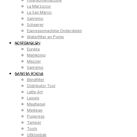
Filterkoffiemachine
La Marzocco
La San Marco
Sanremo
Schaerer
Espressomachine Onderdelen
Waterfilter en Pomp
KOFFIEMOLEN
Eureka
Mahlkönig
Mazzer
Sanremo
BARISTA TOOLS
Blindfilter
Distributor Tool
Latte Art
Lepels
Maatlepel
Melkkan
Puqpress
Tamper
Tools
Uitklopbak