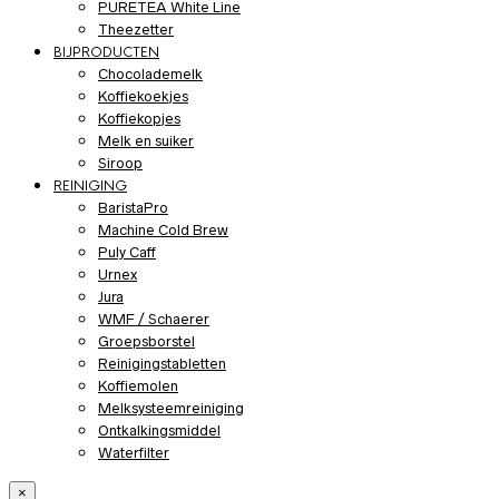
PURETEA White Line
Theezetter
BIJPRODUCTEN
Chocolademelk
Koffiekoekjes
Koffiekopjes
Melk en suiker
Siroop
REINIGING
BaristaPro
Machine Cold Brew
Puly Caff
Urnex
Jura
WMF / Schaerer
Groepsborstel
Reinigingstabletten
Koffiemolen
Melksysteemreiniging
Ontkalkingsmiddel
Waterfilter
×