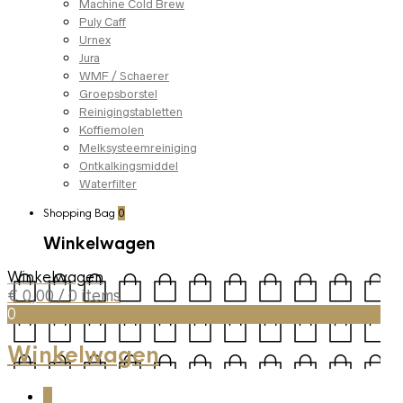
Machine Cold Brew
Puly Caff
Urnex
Jura
WMF / Schaerer
Groepsborstel
Reinigingstabletten
Koffiemolen
Melksysteemreiniging
Ontkalkingsmiddel
Waterfilter
Shopping Bag
0
Winkelwagen
Winkelwagen
€
0,00
/ 0 items
0
Winkelwagen
0