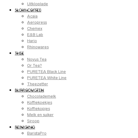
Uitkloplade
SLOW COFFEE
Acaia
Aeropress
Chemex
E&B Lab
Hario
Rhinowares
THEE
Novus Tea
Or Tea?
PURETEA Black Line
PURETEA White Line
Theezetter
BIJPRODUCTEN
Chocolademelk
Koffiekoekjes
Koffiekopjes
Melk en suiker
Siroop
REINIGING
BaristaPro