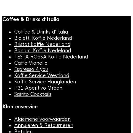
€
31,95
Coffee & Drinks d’Italia
Coffee & Drinks d’Italia
Bialetti Koffie Nederland
Bristot koffie Nederland
Bonomi Koffie Nedeland
TESTA ROSSA Koffie Nederland
Caffe Vianello
Toevoegen aan winkelwagen
Snelle weergave
Espresso 4 you
Koffie Service Westland
Koffie Service Haaglanden
P31 Aperitivo Green
Spirito Cocktails
Klantenservice
Algemene voorwaarden
Annuleren & Retourneren
Betalen