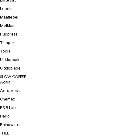
Latte Art
Lepels
Maatlepel
Melkkan
Puqpress
Tamper
Tools
Uitklopbak
Uitkloplade
SLOW COFFEE
Acaia
Aeropress
Chemex
E&B Lab
Hario
Rhinowares
THEE