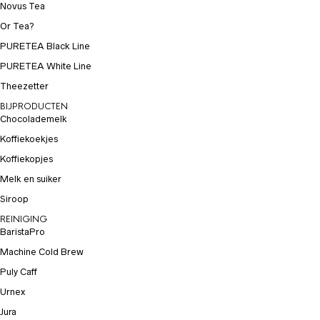
Novus Tea
Or Tea?
PURETEA Black Line
PURETEA White Line
Theezetter
BIJPRODUCTEN
Chocolademelk
Koffiekoekjes
Koffiekopjes
Melk en suiker
Siroop
REINIGING
BaristaPro
Machine Cold Brew
Puly Caff
Urnex
Jura