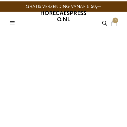
GRATIS VERZENDING VANAF € 50,--
HORECAESPRESS
O.NL
0
TESTA ROSSA Caffe
Crema koffiebonen
1000gr
€
24,95