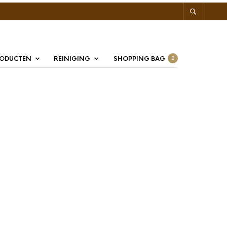
RODUCTEN
REINIGING
SHOPPING BAG
0
mpetition Shower
n MA200RNT Nanotech