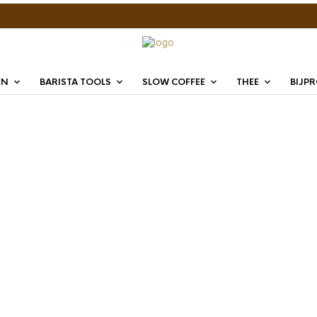
EN
BARISTA TOOLS
SLOW COFFEE
THEE
BIJP
IMS Co
Scree
€
26,40